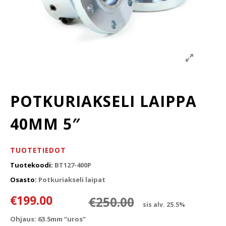
POTKURIAKSELI LAIPPA
40MM 5″
TUOTETIEDOT
Tuotekoodi:
BT127-400P
Osasto:
Potkuriakseli laipat
Alkuperäinen
Nykyinen hin
€
199.00
€
250.00
sis alv. 25.5%
Ohjaus: 63.5mm “uros”