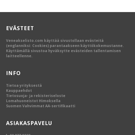
EVÄSTEET
Veneakselisto.com käyttää sivustollaan evästeitä
(englanniksi: Cookies) parantaakseen käyttökokemustanne.
Käyttämällä sivustoa hyväksytte evästeiden tallentamisen
laitteellenne.
INFO
Tietoa yrityksestä
Kauppaehdot
Tietosuoja- ja rekisteriseloste
Lomahuoneistot Himoksella
Suomen Vahvimmat AA-sertifikaatti
ASIAKASPAVELU