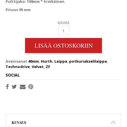
Pulttijako: 108mm * 4 reikäinen
Pituus 95 mm
MÄÄRÄ
POTKURIAKSELI LAIPPA 40MM 5" QUANTITY
LISÄÄ OSTOSKORIIN
Avainsanat
40mm
,
Hurth
,
Laippa
,
potkuriakselilaippa
,
Technodrive
,
Velvet
,
ZF
SOCIAL
KUVAUS