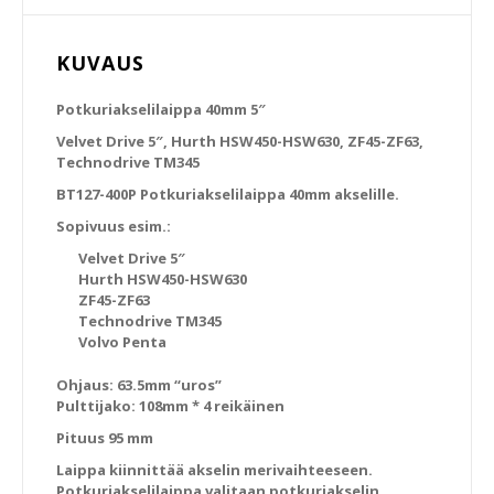
KUVAUS
Potkuriakselilaippa 40mm 5″
Velvet Drive 5″, Hurth HSW450-HSW630, ZF45-ZF63,
Technodrive TM345
BT127-400P Potkuriakselilaippa 40mm akselille.
Sopivuus esim.:
Velvet Drive 5″
Hurth HSW450-HSW630
ZF45-ZF63
Technodrive TM345
Volvo Penta
Ohjaus: 63.5mm “uros”
Pulttijako: 108mm * 4 reikäinen
Pituus 95 mm
Laippa kiinnittää akselin merivaihteeseen.
Potkuriakselilaippa valitaan potkuriakselin