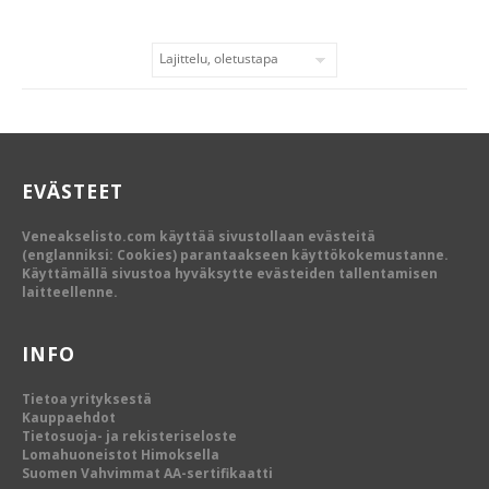
EVÄSTEET
Veneakselisto.com käyttää sivustollaan evästeitä
(englanniksi: Cookies) parantaakseen käyttökokemustanne.
Käyttämällä sivustoa hyväksytte evästeiden tallentamisen
laitteellenne.
INFO
Tietoa yrityksestä
Kauppaehdot
Tietosuoja- ja rekisteriseloste
Lomahuoneistot Himoksella
Suomen Vahvimmat AA-sertifikaatti