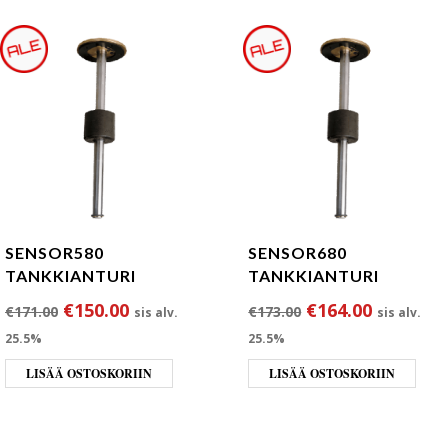
SENSOR580
SENSOR680
TANKKIANTURI
TANKKIANTURI
Alkuperäinen hinta oli: €171.00.
Nykyinen hinta on: €150.00.
Alkuperäinen hin
Nykyinen
€
150.00
€
164.00
€
171.00
€
173.00
sis alv.
sis alv.
25.5%
25.5%
LISÄÄ OSTOSKORIIN
LISÄÄ OSTOSKORIIN