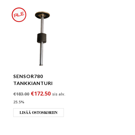
SENSOR780
TANKKIANTURI
ta oli: €173.00.
 hinta on: €164.00.
Alkuperäinen hinta oli: €183.00.
Nykyinen hinta on: €172.50.
€
172.50
€
183.00
sis alv.
25.5%
LISÄÄ OSTOSKORIIN