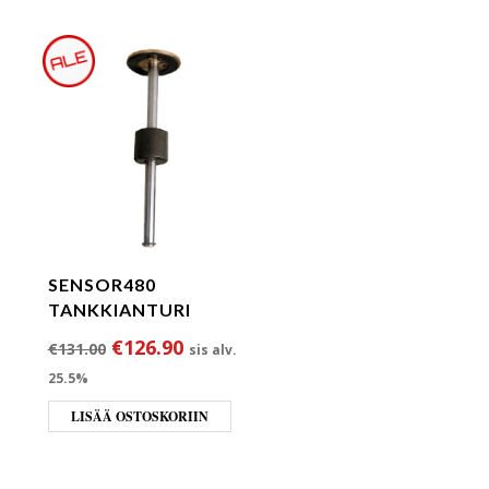
SENSOR480
TANKKIANTURI
a oli: €97.50.
inta on: €90.90.
Alkuperäinen hinta oli: €131.00.
Nykyinen hinta on: €126.90.
€
126.90
€
131.00
sis alv.
25.5%
LISÄÄ OSTOSKORIIN