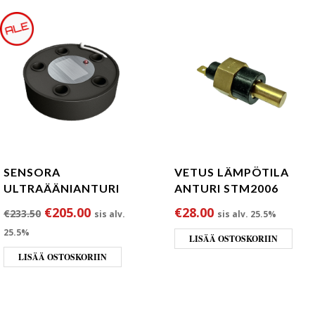
SENSORA
VETUS LÄMPÖTILA
ULTRAÄÄNIANTURI
ANTURI STM2006
Alkuperäinen hinta oli: €233.50.
Nykyinen hinta on: €205.00.
€
205.00
€
28.00
€
233.50
sis alv.
sis alv. 25.5%
25.5%
LISÄÄ OSTOSKORIIN
LISÄÄ OSTOSKORIIN