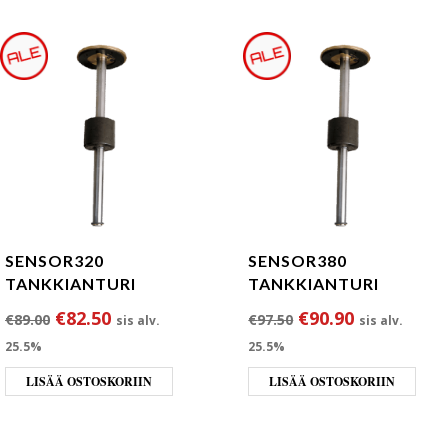
SENSOR320
SENSOR380
TANKKIANTURI
TANKKIANTURI
Alkuperäinen hinta oli: €89.00.
Nykyinen hinta on: €82.50.
Alkuperäinen hint
Nykyinen h
€
82.50
€
90.90
€
89.00
€
97.50
sis alv.
sis alv.
25.5%
25.5%
LISÄÄ OSTOSKORIIN
LISÄÄ OSTOSKORIIN