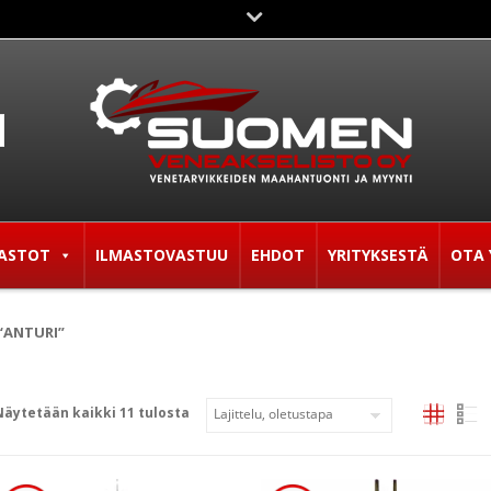
ASTOT
ILMASTOVASTUU
EHDOT
YRITYKSESTÄ
OTA 
“ANTURI”
Näytetään kaikki 11 tulosta