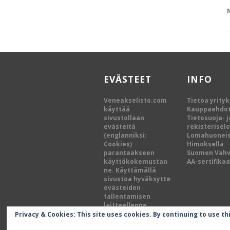
EVÄSTEET
INFO
Veneakselisto.com
Tietoa yrity
käyttää
Kauppaehdo
sivustollaan
Tietosuoja- j
evästeitä
rekisterisel
(englanniksi:
Lomahuoneis
Cookies)
Himoksella
parantaakseen
Suomen Vah
käyttökokemustan
AA-sertifikaa
ne. Käyttämällä
sivustoa hyväksytte
evästeiden
tallentamisen
laitteellenne.
Privacy & Cookies: This site uses cookies. By continuing to use th