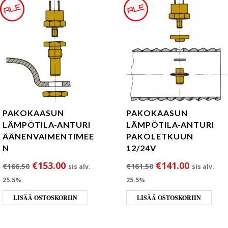
PAKOKAASUN
PAKOKAASUN
LÄMPÖTILA-ANTURI
LÄMPÖTILA-ANTURI
ÄÄNENVAIMENTIMEE
PAKOLETKUUN
N
12/24V
Alkuperäinen hinta oli: €166.50.
Nykyinen hinta on: €153.00.
Alkuperäinen hin
Nykyinen
€
153.00
€
141.00
€
166.50
€
161.50
sis alv.
sis alv.
25.5%
25.5%
LISÄÄ OSTOSKORIIN
LISÄÄ OSTOSKORIIN