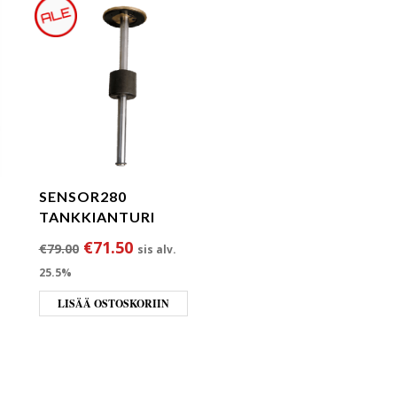
SENSOR280
TANKKIANTURI
Alkuperäinen hinta oli: €79.00.
Nykyinen hinta on: €71.50.
€
71.50
€
79.00
sis alv.
25.5%
ta oli: €161.50.
 hinta on: €141.00.
LISÄÄ OSTOSKORIIN