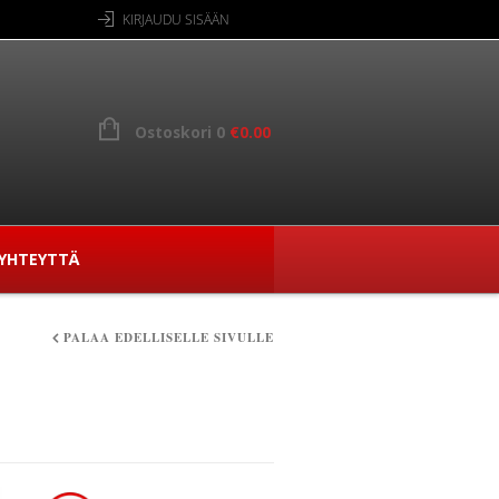
KIRJAUDU SISÄÄN
Ostoskori 0
€
0.00
YHTEYTTÄ
PALAA EDELLISELLE SIVULLE