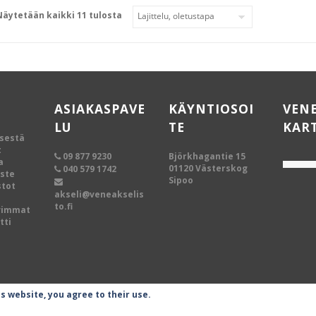
Näytetään kaikki 11 tulosta
ASIAKASPAVE
KÄYNTIOSOI
VEN
LU
TE
KAR
ksestä
t
09 877 9230
Björkhagantie 15
a
01120 Västerskog
040 579 1742
oste
Sipoo
tot
akseli@veneakselis
to.fi
vimmat
tti
is website, you agree to their use.