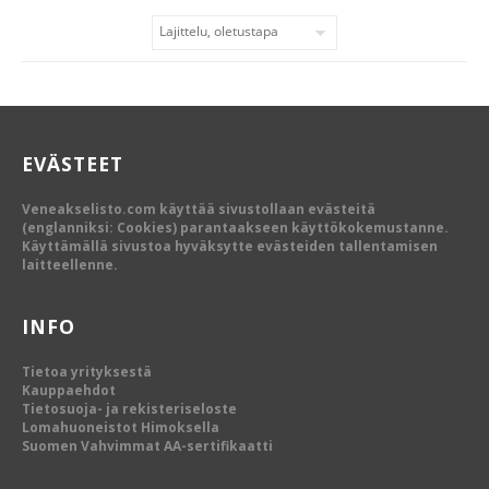
EVÄSTEET
Veneakselisto.com käyttää sivustollaan evästeitä
(englanniksi: Cookies) parantaakseen käyttökokemustanne.
Käyttämällä sivustoa hyväksytte evästeiden tallentamisen
laitteellenne.
INFO
Tietoa yrityksestä
Kauppaehdot
Tietosuoja- ja rekisteriseloste
Lomahuoneistot Himoksella
Suomen Vahvimmat AA-sertifikaatti