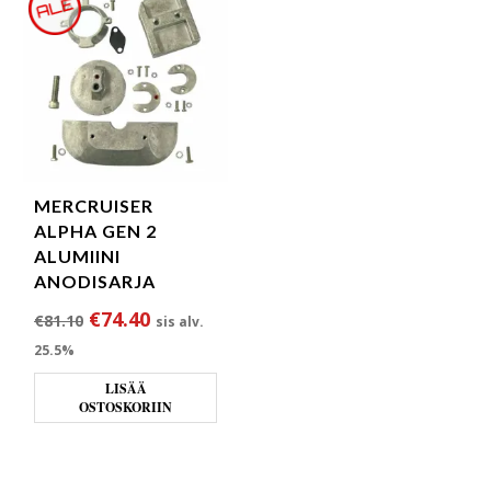
MERCRUISER
ALPHA GEN 2
ALUMIINI
ANODISARJA
Alkuperäinen hinta oli: €81.10.
Nykyinen hinta on: €74.40.
€
74.40
€
81.10
sis alv.
25.5%
LISÄÄ
OSTOSKORIIN