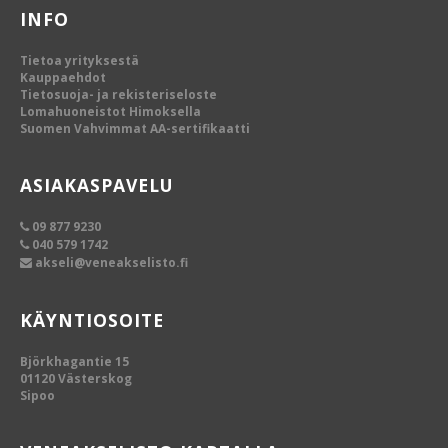
INFO
Tietoa yrityksestä
Kauppaehdot
Tietosuoja- ja rekisteriseloste
Lomahuoneistot Himoksella
Suomen Vahvimmat AA-sertifikaatti
ASIAKASPAVELU
09 877 9230
040 579 1742
akseli@veneakselisto.fi
KÄYNTIOSOITE
Björkhagantie 15
01120 Västerskog
Sipoo