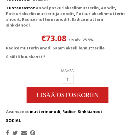
Tuoteosastot
Anodi potkuriakselinmutteriin
,
Anodit
,
Potkuriakselin mutterit ja anodit
,
Potkuriakselinmutterin
anodit
,
Radice mutterin anodit
,
Radice mutterin
sinkkianodi
€
73.08
sis alv. 25.5%
Radice mutterin anodi 60 mm akselille/mutterille
Sisältä kuuskantti!
MÄÄRÄ
RADICE ANODI 60MM MUTTERILLE QUANTIT
LISÄÄ OSTOSKORIIN
Avainsanat
mutterinanodi
,
Radice
,
Sinkkianodi
SOCIAL