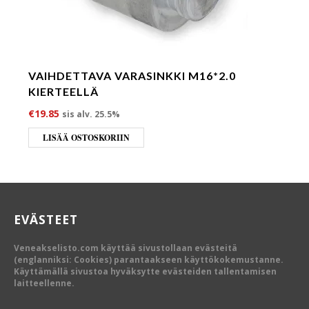
VAIHDETTAVA VARASINKKI M16*2.0
KIERTEELLÄ
€
19.85
sis alv. 25.5%
LISÄÄ OSTOSKORIIN
EVÄSTEET
Veneakselisto.com käyttää sivustollaan evästeitä
(englanniksi: Cookies) parantaakseen käyttökokemustanne.
Käyttämällä sivustoa hyväksytte evästeiden tallentamisen
laitteellenne.