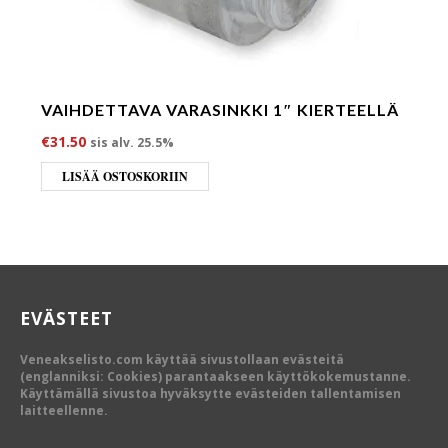
VAIHDETTAVA VARASINKKI 1″ KIERTEELLÄ
€
31.50
sis alv. 25.5%
LISÄÄ OSTOSKORIIN
EVÄSTEET
Veneakselisto.com käyttää sivustollaan evästeitä
(englanniksi: Cookies) parantaakseen käyttökokemustanne.
Käyttämällä sivustoa hyväksytte evästeiden tallentamisen
laitteellenne.