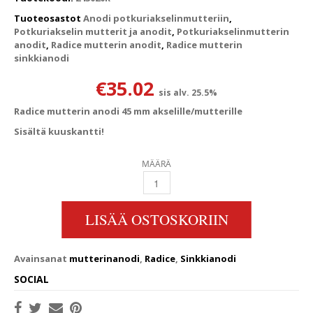
Tuoteosastot
Anodi potkuriakselinmutteriin
,
Potkuriakselin mutterit ja anodit
,
Potkuriakselinmutterin
anodit
,
Radice mutterin anodit
,
Radice mutterin
sinkkianodi
€
35.02
sis alv. 25.5%
Radice mutterin anodi 45 mm akselille/mutterille
Sisältä kuuskantti!
MÄÄRÄ
RADICE ANODI 45MM MUTTERILLE QUANTIT
LISÄÄ OSTOSKORIIN
Avainsanat
mutterinanodi
,
Radice
,
Sinkkianodi
SOCIAL