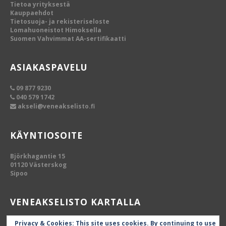
Tietoa yrityksestä
Kauppaehdot
Tietosuoja- ja rekisteriseloste
Lomahuoneistot Himoksella
Suomen Vahvimmat AA-sertifikaatti
ASIAKASPAVELU
09 877 9230
040 579 1742
akseli@veneakselisto.fi
KÄYNTIOSOITE
Björkhagantie 15
01120 Västerskog
Sipoo
VENEAKSELISTO KARTALLA
Privacy & Cookies: This site uses cookies. By continuing to use