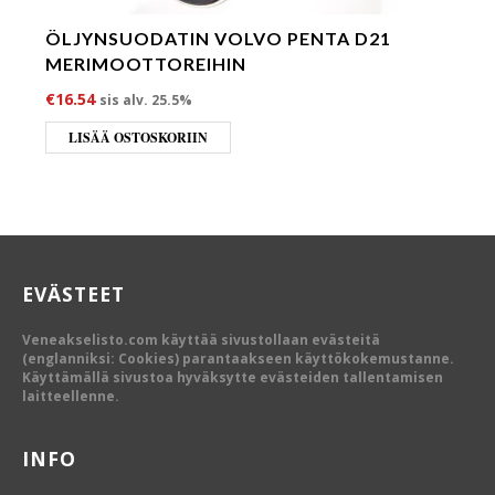
ÖLJYNSUODATIN VOLVO PENTA D21
MERIMOOTTOREIHIN
€
16.54
sis alv. 25.5%
LISÄÄ OSTOSKORIIN
EVÄSTEET
Veneakselisto.com käyttää sivustollaan evästeitä
(englanniksi: Cookies) parantaakseen käyttökokemustanne.
Käyttämällä sivustoa hyväksytte evästeiden tallentamisen
laitteellenne.
INFO