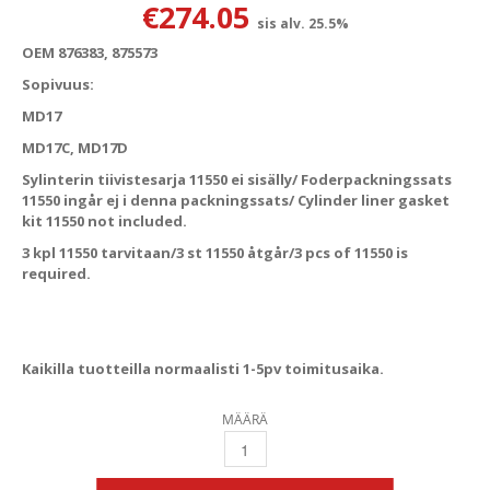
€
274.05
sis alv. 25.5%
OEM 876383, 875573
Sopivuus:
MD17
MD17C, MD17D
Sylinterin tiivistesarja 11550 ei sisälly/ Foderpackningssats
11550 ingår ej i denna packningssats/ Cylinder liner gasket
kit 11550 not included.
3 kpl 11550 tarvitaan/3 st 11550 åtgår/3 pcs of 11550 is
required.
Kaikilla tuotteilla normaalisti 1-5pv toimitusaika.
MÄÄRÄ
MD17 VOLVO PENTA ALAPÄÄN TIIVISTESARJA