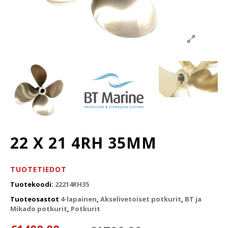
22 X 21 4RH 35MM
TUOTETIEDOT
Tuotekoodi:
22214RH35
Tuoteosastot
4-lapainen
,
Akselivetoiset potkurit
,
BT ja
Mikado potkurit
,
Potkurit