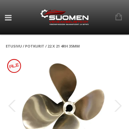
ETUSIVU
/
POTKURIT
/ 22 X 21 4RH 35MM