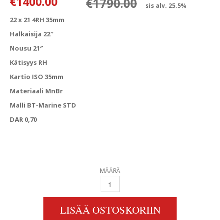
Alkuperäine
Nykyinen hi
€
1400.00
€
1790.00
sis alv. 25.5%
22 x 21 4RH 35mm
Halkaisija 22″
Nousu 21″
Kätisyys RH
Kartio ISO 35mm
Materiaali MnBr
Malli BT-Marine STD
DAR 0,70
MÄÄRÄ
22 X 21 4RH 35MM QUANTITY
LISÄÄ OSTOSKORIIN