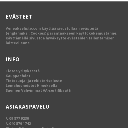
EVÄSTEET
Veneakselisto.com käyttää sivustollaan evästeitä
(englanniksi: Cookies) parantaakseen käyttökokemustanne.
Käyttämällä sivustoa hyväksytte evästeiden tallentamisen
laitteellenne.
INFO
Tietoa yrityksestä
Kauppaehdot
Tietosuoja- ja rekisteriseloste
Lomahuoneistot Himoksella
Suomen Vahvimmat AA-sertifikaatti
ASIAKASPAVELU
09 877 9230
040 579 1742