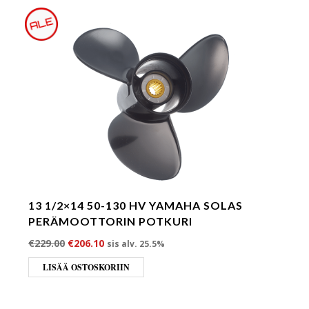
13 1/2×14 50-130 HV YAMAHA SOLAS
PERÄMOOTTORIN POTKURI
Alkuperäinen hinta oli: €229.00.
Nykyinen hinta on: €206.10.
€
229.00
€
206.10
sis alv. 25.5%
LISÄÄ OSTOSKORIIN