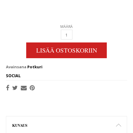
MÄÄRÄ
22 X 19 4RH 40MM HIGH SKEW QUANTITY
LISÄÄ OSTOSKORIIN
Avainsana
Potkuri
SOCIAL
KUVAUS