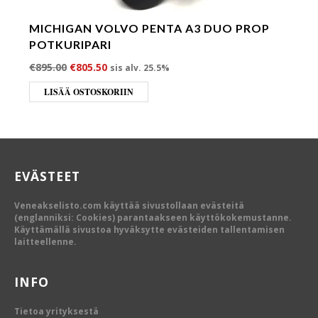
MICHIGAN VOLVO PENTA A3 DUO PROP
POTKURIPARI
Alkuperäinen hinta oli: €895.00.
Nykyinen hinta on: €805.50.
€
895.00
€
805.50
sis alv. 25.5%
LISÄÄ OSTOSKORIIN
EVÄSTEET
Veneakselisto.com käyttää sivustollaan evästeitä
(englanniksi: Cookies) parantaakseen käyttökokemustanne.
Käyttämällä sivustoa hyväksytte evästeiden tallentamisen
laitteellenne.
INFO
Tietoa yrityksestä