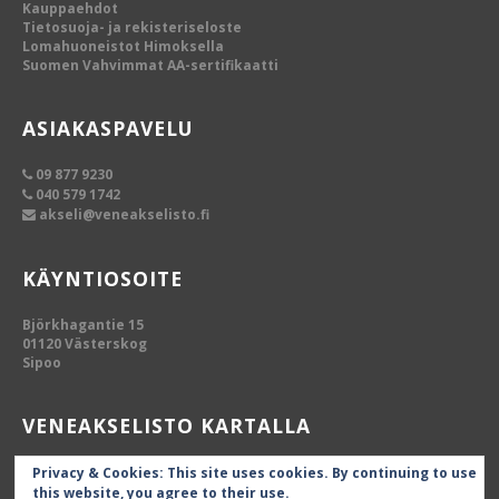
Kauppaehdot
Tietosuoja- ja rekisteriseloste
Lomahuoneistot Himoksella
Suomen Vahvimmat AA-sertifikaatti
ASIAKASPAVELU
09 877 9230
040 579 1742
akseli@veneakselisto.fi
KÄYNTIOSOITE
Björkhagantie 15
01120 Västerskog
Sipoo
VENEAKSELISTO KARTALLA
Privacy & Cookies: This site uses cookies. By continuing to use
this website, you agree to their use.