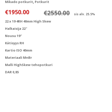
Mikado potkurit
,
Potkurit
Alkuperäine
Nykyinen hi
€
1950.00
€
2550.00
sis alv. 25.5%
22 x 19 4RH 40mm High Skew
Halkaisija 22″
Nousu 19″
Kätisyys RH
Kartio ISO 40mm
Materiaali MnBr
Malli HighSkew tehopotkuri
DAR 0,85