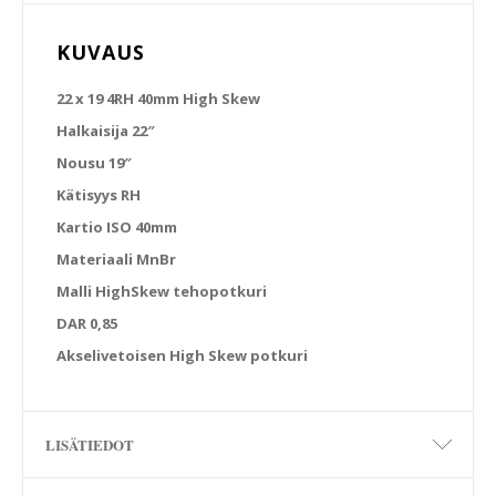
KUVAUS
22 x 19 4RH 40mm High Skew
Halkaisija 22″
Nousu 19″
Kätisyys RH
Kartio ISO 40mm
Materiaali MnBr
Malli HighSkew tehopotkuri
DAR 0,85
Akselivetoisen High Skew potkuri
LISÄTIEDOT