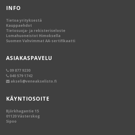
INFO
Tietoa yrityksestä
Kauppaehdot
Tietosuoja- ja rekisteriseloste
Lomahuoneistot Himoksella
Suomen Vahvimmat AA-sertifikaatti
ASIAKASPAVELU
09 877 9230
040 579 1742
akseli@veneakselisto.fi
KÄYNTIOSOITE
Björkhagantie 15
01120 Västerskog
Sipoo