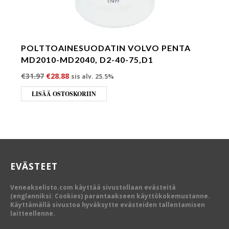
POLTTOAINESUODATIN VOLVO PENTA
MD2010-MD2040, D2-40-75,D1
Alkuperäinen hinta oli: €31.97.
Nykyinen hinta on: €28.88.
€
31.97
€
28.88
sis alv. 25.5%
LISÄÄ OSTOSKORIIN
EVÄSTEET
Veneakselisto.com käyttää sivustollaan evästeitä
(englanniksi: Cookies) parantaakseen käyttökokemustanne.
Käyttämällä sivustoa hyväksytte evästeiden tallentamisen
laitteellenne.