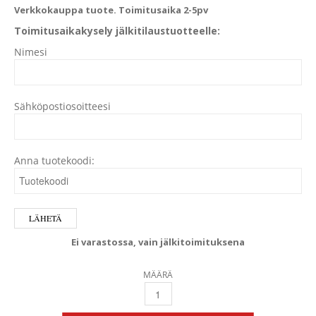
Verkkokauppa tuote. Toimitusaika 2-5pv
Toimitusaikakysely jälkitilaustuotteelle:
Nimesi
Sähköpostiosoitteesi
Anna tuotekoodi:
Ei varastossa, vain jälkitoimituksena
MÄÄRÄ
14 1/2 X 19 MICHIGAN 205 BALLISTIC RST P