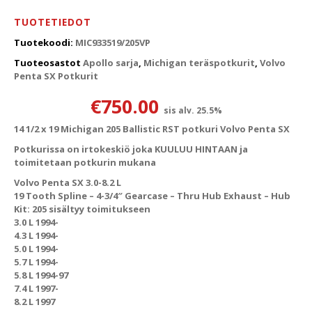
TUOTETIEDOT
Tuotekoodi:
MIC933519/205VP
Tuoteosastot
Apollo sarja
,
Michigan teräspotkurit
,
Volvo
Penta SX Potkurit
€
750.00
sis alv. 25.5%
14 1/2 x 19 Michigan 205 Ballistic RST potkuri Volvo Penta SX
Potkurissa on irtokeskiö joka KUULUU HINTAAN ja
toimitetaan potkurin mukana
Volvo Penta SX 3.0-8.2 L
19 Tooth Spline – 4-3/4″ Gearcase – Thru Hub Exhaust – Hub
Kit: 205 sisältyy toimitukseen
3.0 L 1994-
4.3 L 1994-
5.0 L 1994-
5.7 L 1994-
5.8 L 1994-97
7.4 L 1997-
8.2 L 1997