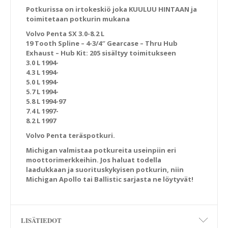
Potkurissa on irtokeskiö joka KUULUU HINTAAN ja
toimitetaan potkurin mukana
Volvo Penta SX 3.0-8.2 L
19 Tooth Spline – 4-3/4″ Gearcase – Thru Hub
Exhaust – Hub Kit: 205 sisältyy toimitukseen
3.0 L 1994-
4.3 L 1994-
5.0 L 1994-
5.7 L 1994-
5.8 L 1994-97
7.4 L 1997-
8.2 L 1997
Volvo Penta teräspotkuri.
Michigan valmistaa potkureita useinpiin eri
moottorimerkkeihin. Jos haluat todella
laadukkaan ja suorituskykyisen potkurin, niin
Michigan Apollo tai Ballistic sarjasta ne löytyvät!
LISÄTIEDOT