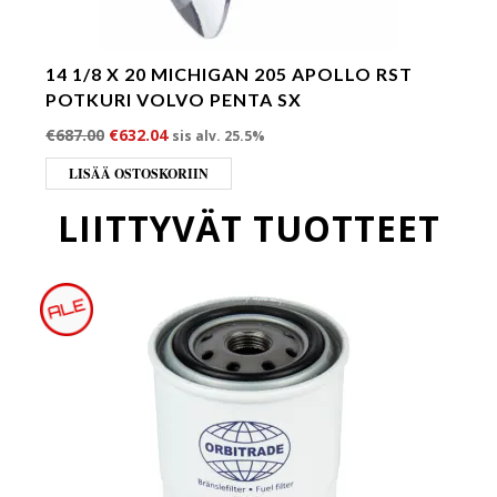
14 1/8 X 20 MICHIGAN 205 APOLLO RST
POTKURI VOLVO PENTA SX
Alkuperäinen hinta oli: €687.00.
Nykyinen hinta on: €632.04.
€
687.00
€
632.04
sis alv. 25.5%
LISÄÄ OSTOSKORIIN
LIITTYVÄT TUOTTEET