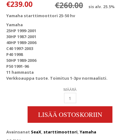
Alkuperäinen
Nykyinen hin
€
239.00
€
260.00
sis alv. 25.5%
Yamaha starttimoottori 25-50 hv
Yamaha
25HP 1999-2001
30HP 1987-2001
40HP 1989-2006
C40 1997-2003
P40 1998
50HP 1989-2006
P50 1991-96
11 hammasta
Verkkoauppa tuote. Toimitus 1-3pv normaalisti.
MÄÄRÄ
YAMAHA STARTTIMOOTTORI 25-50 HV QUAN
LISÄÄ OSTOSKORIIN
Avainsanat
SeaX
,
starttimoottori
,
Yamaha