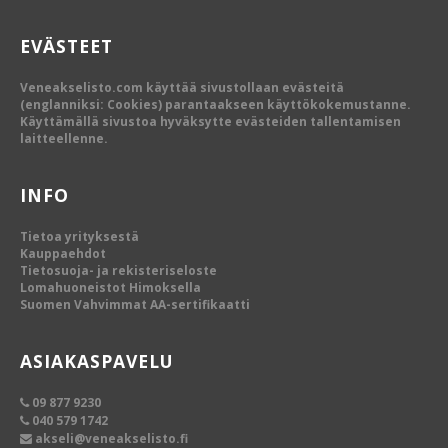
EVÄSTEET
Veneakselisto.com käyttää sivustollaan evästeitä
(englanniksi: Cookies) parantaakseen käyttökokemustanne.
Käyttämällä sivustoa hyväksytte evästeiden tallentamisen
laitteellenne.
INFO
Tietoa yrityksestä
Kauppaehdot
Tietosuoja- ja rekisteriseloste
Lomahuoneistot Himoksella
Suomen Vahvimmat AA-sertifikaatti
ASIAKASPAVELU
09 877 9230
040 579 1742
akseli@veneakselisto.fi