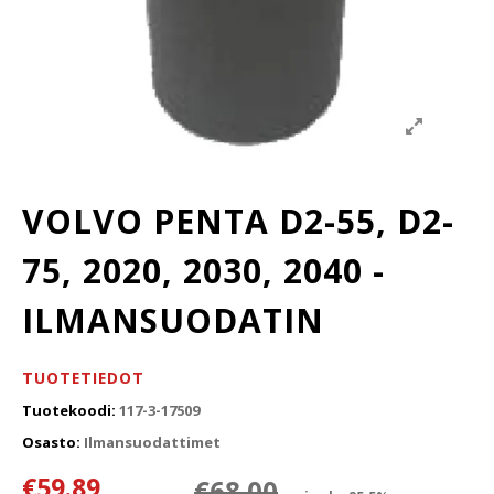
VOLVO PENTA D2-55, D2-
75, 2020, 2030, 2040 -
ILMANSUODATIN
TUOTETIEDOT
Tuotekoodi:
117-3-17509
Osasto:
Ilmansuodattimet
Alkuperäinen 
Nykyinen hint
€
59.89
€
68.00