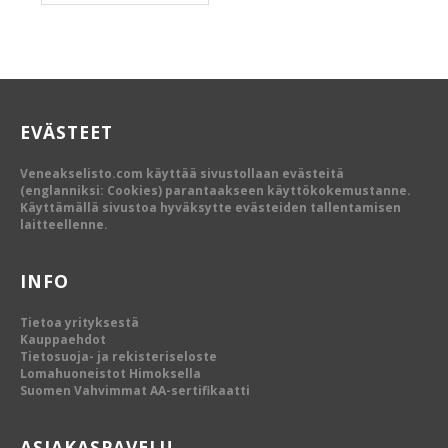
EVÄSTEET
Veneakselisto.com käyttää sivustollaan evästeitä
(englanniksi: Cookies) parantaakseen käyttökokemustanne.
Käyttämällä sivustoa hyväksytte evästeiden tallentamisen
laitteellenne.
INFO
Tietoa yrityksestä
Kauppaehdot
Tietosuoja- ja rekisteriseloste
Lomahuoneistot Himoksella
Suomen Vahvimmat AA-sertifikaatti
ASIAKASPAVELU