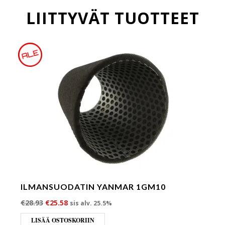
LIITTYVÄT TUOTTEET
ILMANSUODATIN YANMAR 1GM10
Alkuperäinen hinta oli: €28.93.
Nykyinen hinta on: €25.58.
€
28.93
€
25.58
sis alv. 25.5%
LISÄÄ OSTOSKORIIN