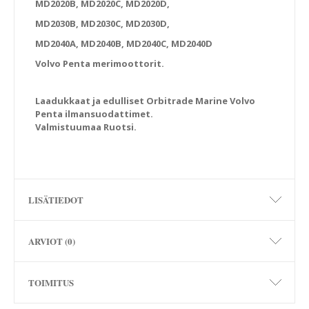
MD2020B, MD2020C, MD2020D,
MD2030B, MD2030C, MD2030D,
MD2040A, MD2040B, MD2040C, MD2040D
Volvo Penta merimoottorit.
Laadukkaat ja edulliset Orbitrade Marine Volvo
Penta ilmansuodattimet.
Valmistuumaa Ruotsi.
LISÄTIEDOT
ARVIOT (0)
TOIMITUS