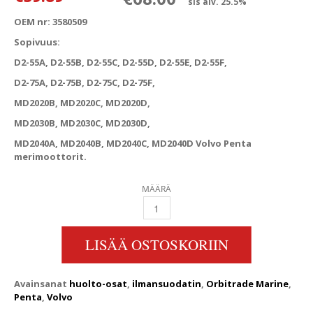
sis alv. 25.5%
OEM nr: 3580509
Sopivuus:
D2-55A, D2-55B, D2-55C, D2-55D, D2-55E, D2-55F,
D2-75A, D2-75B, D2-75C, D2-75F,
MD2020B, MD2020C, MD2020D,
MD2030B, MD2030C, MD2030D,
MD2040A, MD2040B, MD2040C, MD2040D Volvo Penta
merimoottorit.
MÄÄRÄ
VOLVO PENTA D2-55, D2-75, 2020, 2030, 2
LISÄÄ OSTOSKORIIN
Avainsanat
huolto-osat
,
ilmansuodatin
,
Orbitrade Marine
,
Penta
,
Volvo