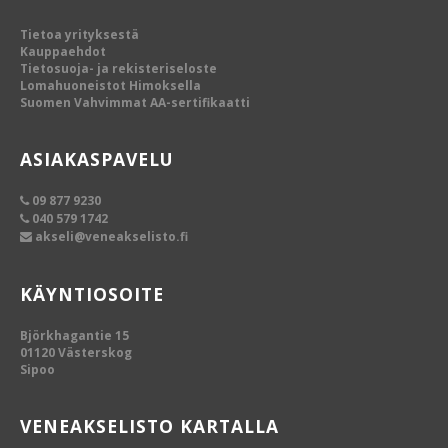
Tietoa yrityksestä
Kauppaehdot
Tietosuoja- ja rekisteriseloste
Lomahuoneistot Himoksella
Suomen Vahvimmat AA-sertifikaatti
ASIAKASPAVELU
09 877 9230
040 579 1742
akseli@veneakselisto.fi
KÄYNTIOSOITE
Björkhagantie 15
01120 Västerskog
Sipoo
VENEAKSELISTO KARTALLA