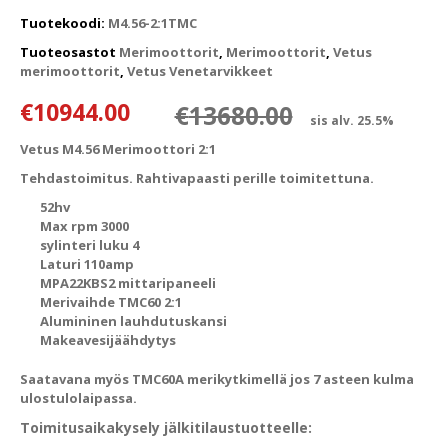
Tuotekoodi:
M4.56-2:1TMC
Tuoteosastot
Merimoottorit
,
Merimoottorit
,
Vetus
merimoottorit
,
Vetus Venetarvikkeet
Alkuperäin
Nykyinen h
€
10944.00
€
13680.00
sis alv. 25.5%
Vetus M4.56 Merimoottori 2:1
Tehdastoimitus. Rahtivapaasti perille toimitettuna.
52hv
Max rpm 3000
sylinteri luku 4
Laturi 110amp
MPA22KBS2 mittaripaneeli
Merivaihde TMC60 2:1
Alumininen lauhdutuskansi
Makeavesijäähdytys
Saatavana myös TMC60A merikytkimellä jos 7 asteen kulma
ulostulolaipassa.
Toimitusaikakysely jälkitilaustuotteelle: