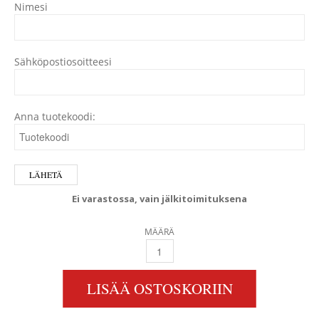
Nimesi
Sähköpostiosoitteesi
Anna tuotekoodi:
Ei varastossa, vain jälkitoimituksena
MÄÄRÄ
VETUS M4.56 MERIMOOTTORI 2:1 TMC60 QU
LISÄÄ OSTOSKORIIN