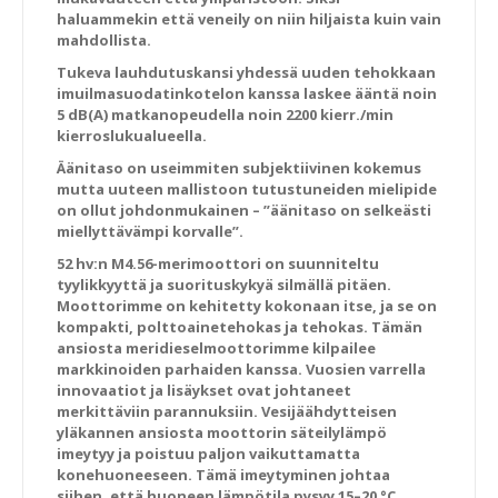
haluammekin että veneily on niin hiljaista kuin vain
mahdollista.
Tukeva lauhdutuskansi yhdessä uuden tehokkaan
imuilmasuodatinkotelon kanssa laskee ääntä noin
5 dB(A) matkanopeudella noin 2200 kierr./min
kierroslukualueella.
Äänitaso on useimmiten subjektiivinen kokemus
mutta uuteen mallistoon tutustuneiden mielipide
on ollut johdonmukainen – ”äänitaso on selkeästi
miellyttävämpi korvalle”.
52 hv:n M4.56-merimoottori on suunniteltu
tyylikkyyttä ja suorituskykyä silmällä pitäen.
Moottorimme on kehitetty kokonaan itse, ja se on
kompakti, polttoainetehokas ja tehokas. Tämän
ansiosta meridieselmoottorimme kilpailee
markkinoiden parhaiden kanssa. Vuosien varrella
innovaatiot ja lisäykset ovat johtaneet
merkittäviin parannuksiin. Vesijäähdytteisen
yläkannen ansiosta moottorin säteilylämpö
imeytyy ja poistuu paljon vaikuttamatta
konehuoneeseen. Tämä imeytyminen johtaa
siihen, että huoneen lämpötila pysyy 15–20 °C