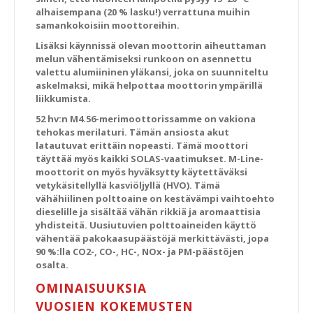
alhaisempana (20 % lasku!) verrattuna muihin
samankokoisiin moottoreihin.
Lisäksi käynnissä olevan moottorin aiheuttaman
melun vähentämiseksi runkoon on asennettu
valettu alumiininen yläkansi, joka on suunniteltu
askelmaksi, mikä helpottaa moottorin ympärillä
liikkumista.
52 hv:n M4.56-merimoottorissamme on vakiona
tehokas merilaturi. Tämän ansiosta akut
latautuvat erittäin nopeasti. Tämä moottori
täyttää myös kaikki SOLAS-vaatimukset. M-Line-
moottorit on myös hyväksytty käytettäväksi
vetykäsitellyllä kasviöljyllä (HVO). Tämä
vähähiilinen polttoaine on kestävämpi vaihtoehto
dieselille ja sisältää vähän rikkiä ja aromaattisia
yhdisteitä. Uusiutuvien polttoaineiden käyttö
vähentää pakokaasupäästöjä merkittävästi, jopa
90 %:lla CO2-, CO-, HC-, NOx- ja PM-päästöjen
osalta.
OMINAISUUKSIA
VUOSIEN KOKEMUSTEN