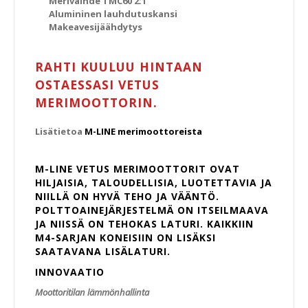
Merivaihde TMC60 2:1
Alumininen lauhdutuskansi
Makeavesijäähdytys
RAHTI KUULUU HINTAAN
OSTAESSASI VETUS
MERIMOOTTORIN.
Lisätietoa
M-LINE merimoottoreista
M-LINE VETUS MERIMOOTTORIT OVAT
HILJAISIA, TALOUDELLISIA, LUOTETTAVIA JA
NIILLÄ ON HYVÄ TEHO JA VÄÄNTÖ.
POLTTOAINEJÄRJESTELMÄ ON ITSEILMAAVA
JA NIISSÄ ON TEHOKAS LATURI. KAIKKIIN
M4-SARJAN KONEISIIN ON LISÄKSI
SAATAVANA LISÄLATURI.
INNOVAATIO
Moottoritilan lämmönhallinta