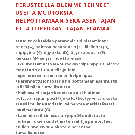
PERUSTEELLA OLEMME TEHNEET
USEITA MUUTOKSIA
HELPOTTAMAAN SEKÄ ASENTAJAN
ETTÄ LOPPUKÄYTTÄJÄN ELÄMÄÄ.
• Huoltokohteiden paranneltu sijoittaminen;
releet(A), polttoainesuodatin ja – liitännät(B),
siipipyörä (C), öljytikku (D), öljynsuodatin (E).
Kaikissa M4-sarjan moottoreissa
lukuunottamatta M4.56 raakavesipumppu sijaitsee
moottorin etupuolella jolloin
impellerin vaihtaminen on helpompaa
• Parannettu johtosarja helpottamaan asennusta
ja lisäämään turvallisuutta
• Kaikissa M-sarjan koneissa on sähköinen
polttoainepumppu (F) joka kytkeytyy virtalukosta
• Uusi imuilmasuodatin vaimentaa merkittävästi
imuilmaääntä (G)
• Lämmönvaihtimessa on jopa 26 uudistusta
mukaan lukien uudet materiaalit ja pinnoitteet
• Kiilahihnojen suojakotelo parantaa
turvallisuutta