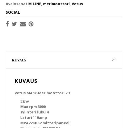
Avainsanat
M-LINE
,
merimoottori
,
Vetus
SOCIAL
KUVAUS
KUVAUS
Vetus M4.56 Merimoottori 2:1
52hv
Max rpm 3000
sylinteri luku 4
Laturi 110amp
MPA22KBS2 mittaripaneeli