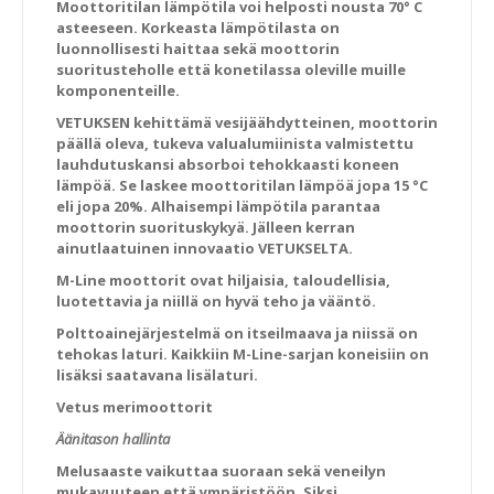
Moottoritilan lämpötila voi helposti nousta 70° C
asteeseen. Korkeasta lämpötilasta on
luonnollisesti haittaa sekä moottorin
suoritusteholle että konetilassa oleville muille
komponenteille.
VETUKSEN kehittämä vesijäähdytteinen, moottorin
päällä oleva, tukeva valualumiinista valmistettu
lauhdutuskansi absorboi tehokkaasti koneen
lämpöä. Se laskee moottoritilan lämpöä jopa 15 °C
eli jopa 20%. Alhaisempi lämpötila parantaa
moottorin suorituskykyä. Jälleen kerran
ainutlaatuinen innovaatio VETUKSELTA.
M-Line moottorit ovat hiljaisia, taloudellisia,
luotettavia ja niillä on hyvä teho ja vääntö.
Polttoainejärjestelmä on itseilmaava ja niissä on
tehokas laturi. Kaikkiin M-Line-sarjan koneisiin on
lisäksi saatavana lisälaturi.
Vetus merimoottorit
Äänitason hallinta
Melusaaste vaikuttaa suoraan sekä veneilyn
mukavuuteen että ympäristöön. Siksi