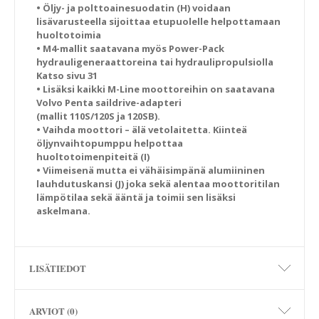
• Öljy- ja polttoainesuodatin (H) voidaan
lisävarusteella sijoittaa etupuolelle helpottamaan
huoltotoimia
• M4-mallit saatavana myös Power-Pack
hydrauligeneraattoreina tai hydraulipropulsiolla
Katso sivu 31
• Lisäksi kaikki M-Line moottoreihin on saatavana
Volvo Penta saildrive-adapteri
(mallit 110S/120S ja 120SB).
• Vaihda moottori – älä vetolaitetta. Kiinteä
öljynvaihtopumppu helpottaa
huoltotoimenpiteitä (I)
• Viimeisenä mutta ei vähäisimpänä alumiininen
lauhdutuskansi (J) joka sekä alentaa moottoritilan
lämpötilaa sekä ääntä ja toimii sen lisäksi
askelmana.
LISÄTIEDOT
ARVIOT (0)