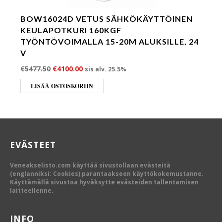
BOW16024D VETUS SÄHKÖKÄYTTÖINEN
KEULAPOTKURI 160KGF
TYÖNTÖVOIMALLA 15-20M ALUKSILLE, 24
V
Alkuperäinen hinta oli: €5477.50.
Nykyinen hinta on: €4100.00.
€
5477.50
€
4100.00
sis alv. 25.5%
LISÄÄ OSTOSKORIIN
EVÄSTEET
Veneakselisto.com käyttää sivustollaan evästeitä
(englanniksi: Cookies) parantaakseen käyttökokemustanne.
Käyttämällä sivustoa hyväksytte evästeiden tallentamisen
laitteellenne.
INFO