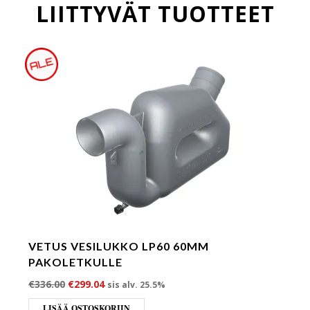
LIITTYVÄT TUOTTEET
VETUS VESILUKKO LP60 60MM
PAKOLETKULLE
Alkuperäinen hinta oli: €336.00.
Nykyinen hinta on: €299.04.
€
336.00
€
299.04
sis alv. 25.5%
LISÄÄ OSTOSKORIIN