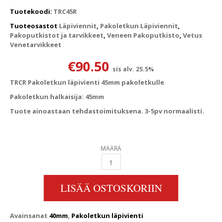
Tuotekoodi:
TRC45R
Tuoteosastot
Läpiviennit
,
Pakoletkun Läpiviennit
,
Pakoputkistot ja tarvikkeet
,
Veneen Pakoputkisto
,
Vetus
Venetarvikkeet
€
90.50
sis alv. 25.5%
TRCR Pakoletkun läpivienti 45mm pakoletkulle
Pakoletkun halkaisija: 45mm
Tuote ainoastaan tehdastoimituksena. 3-5pv normaalisti.
MÄÄRÄ
TRCR PAKOLETKUN LÄPIVIENTI 45MM PAKOL
LISÄÄ OSTOSKORIIN
Avainsanat
40mm
,
Pakoletkun läpivienti