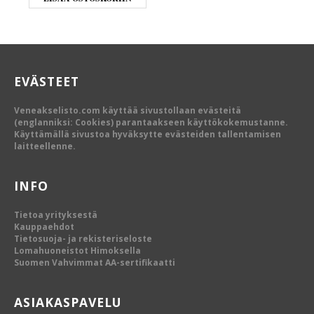
EVÄSTEET
Veneakselisto.com käyttää sivustollaan evästeitä
(englanniksi: Cookies) parantaakseen käyttökokemustanne.
Käyttämällä sivustoa hyväksytte evästeiden tallentamisen
laitteellenne.
INFO
Tietoa yrityksestä
Kauppaehdot
Tietosuoja- ja rekisteriseloste
Lomahuoneistot Himoksella
Suomen Vahvimmat AA-sertifikaatti
ASIAKASPAVELU