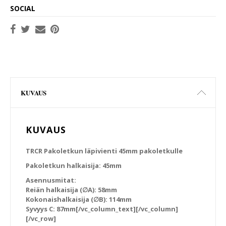
SOCIAL
KUVAUS
KUVAUS
TRCR Pakoletkun läpivienti 45mm pakoletkulle
Pakoletkun halkaisija: 45mm
Asennusmitat:
Reiän halkaisija (∅A): 58mm
Kokonaishalkaisija (∅B): 114mm
Syvyys C: 87mm[/vc_column_text][/vc_column]
[/vc_row]