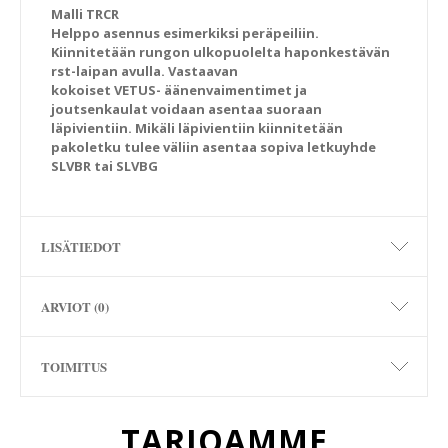
Malli TRCR
Helppo asennus esimerkiksi peräpeiliin.
Kiinnitetään rungon ulkopuolelta haponkestävän
rst-laipan avulla. Vastaavan
kokoiset VETUS- äänenvaimentimet ja
joutsenkaulat voidaan asentaa suoraan
läpivientiin. Mikäli läpivientiin kiinnitetään
pakoletku tulee väliin asentaa sopiva letkuyhde
SLVBR tai SLVBG
LISÄTIEDOT
ARVIOT (0)
TOIMITUS
TARJOAMME