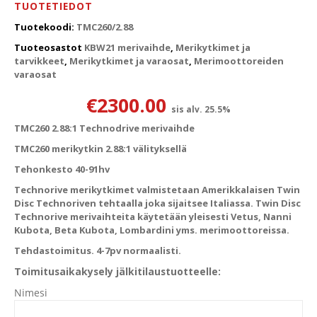
TUOTETIEDOT
Tuotekoodi:
TMC260/2.88
Tuoteosastot
KBW21 merivaihde
,
Merikytkimet ja
tarvikkeet
,
Merikytkimet ja varaosat
,
Merimoottoreiden
varaosat
€
2300.00
sis alv. 25.5%
TMC260 2.88:1 Technodrive merivaihde
TMC260 merikytkin 2.88:1 välityksellä
Tehonkesto 40-91hv
Technorive merikytkimet valmistetaan Amerikkalaisen Twin
Disc Technoriven tehtaalla joka sijaitsee Italiassa. Twin Disc
Technorive merivaihteita käytetään yleisesti Vetus, Nanni
Kubota, Beta Kubota, Lombardini yms. merimoottoreissa.
Tehdastoimitus. 4-7pv normaalisti.
Toimitusaikakysely jälkitilaustuotteelle:
Nimesi