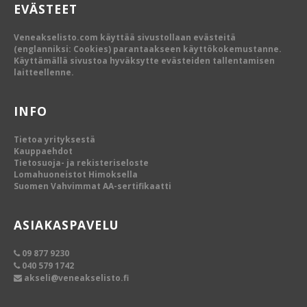
EVÄSTEET
Veneakselisto.com käyttää sivustollaan evästeitä
(englanniksi: Cookies) parantaakseen käyttökokemustanne.
Käyttämällä sivustoa hyväksytte evästeiden tallentamisen
laitteellenne.
INFO
Tietoa yrityksestä
Kauppaehdot
Tietosuoja- ja rekisteriseloste
Lomahuoneistot Himoksella
Suomen Vahvimmat AA-sertifikaatti
ASIAKASPAVELU
09 877 9230
040 579 1742
akseli@veneakselisto.fi