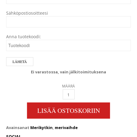
Sähköpostiosoitteesi
Anna tuotekoodi:
Ei varastossa, vain jälkitoimituksena
MÄÄRÄ
TMC260 2.88:1 TECHNODRIVE MERIVAIHDE 
LISÄÄ OSTOSKORIIN
Avainsanat
Merikytkin
,
merivaihde
SOCIAL