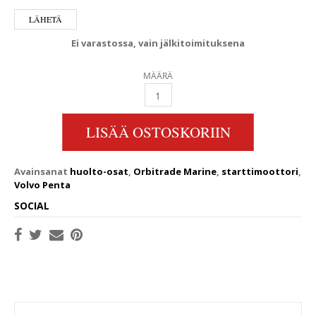
Ei varastossa, vain jälkitoimituksena
MÄÄRÄ
STARTTIMOOTTORI VOLVO PENTA-MERCRUIS
LISÄÄ OSTOSKORIIN
Avainsanat
huolto-osat
,
Orbitrade Marine
,
starttimoottori
,
Volvo Penta
SOCIAL