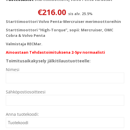
€
216.00
sis alv. 25.5%
Starttimoottori Volvo Penta-Mercruiser merimoottoreihin
Starttimoottori “High-Torque”, sopii: Mercruiser, OMC
Cobra & Volvo Penta
Valmistaja RECMar.
Ainoastaan Tehdastoimituksena 2-5pv normaalisti
Toimitusaikakysely jälkitilaustuotteelle:
Nimesi
Sähköpostiosoitteesi
Anna tuotekoodi: