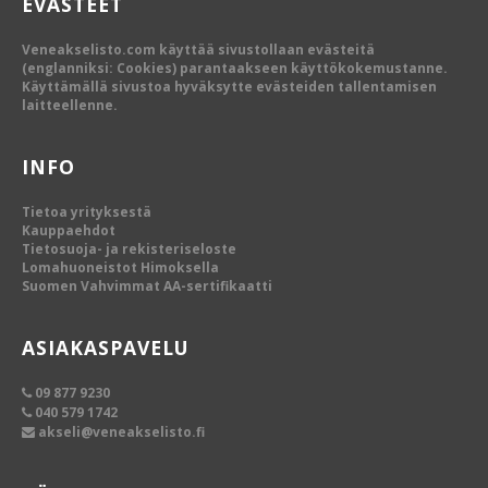
EVÄSTEET
Veneakselisto.com käyttää sivustollaan evästeitä
(englanniksi: Cookies) parantaakseen käyttökokemustanne.
Käyttämällä sivustoa hyväksytte evästeiden tallentamisen
laitteellenne.
INFO
Tietoa yrityksestä
Kauppaehdot
Tietosuoja- ja rekisteriseloste
Lomahuoneistot Himoksella
Suomen Vahvimmat AA-sertifikaatti
ASIAKASPAVELU
09 877 9230
040 579 1742
akseli@veneakselisto.fi