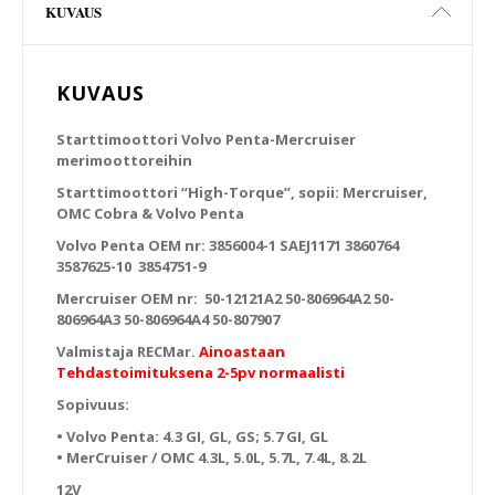
KUVAUS
KUVAUS
Starttimoottori Volvo Penta-Mercruiser
merimoottoreihin
Starttimoottori “High-Torque”, sopii: Mercruiser,
OMC Cobra & Volvo Penta
Volvo Penta OEM nr: 3856004-1 SAEJ1171 3860764
3587625-10 3854751-9
Mercruiser OEM nr:
50-12121A2
50-806964A2
50-
806964A3
50-806964A4
50-807907
Valmistaja RECMar.
Ainoastaan
Tehdastoimituksena 2-5pv normaalisti
Sopivuus:
• Volvo Penta: 4.3 GI, GL, GS; 5.7 GI, GL
• MerCruiser / OMC 4.3L, 5.0L, 5.7L, 7.4L, 8.2L
12V