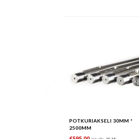
POTKURIAKSELI 30MM *
2500MM
€
595.00