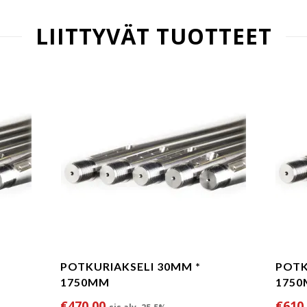
LIITTYVÄT TUOTTEET
POTKURIAKSELI 30MM *
POTK
1750MM
175
€
470.00
€
610