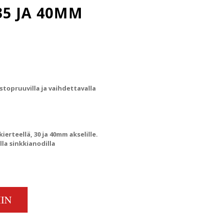
35 JA 40MM
topruuvilla ja vaihdettavalla
ierteellä, 30 ja 40mm akselille.
lla sinkkianodilla
SINKILLÄ M24*3.0 KIERTEELLÄ, 35 JA 40MM AKSELILLE QUANTITY
IN