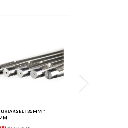
URIAKSELI 35MM *
POTKURIAKSELI 30M
0MM
2000MM
.00
€
515.00