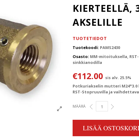
KIERTEELLÄ, 
AKSELILLE
TUOTETIEDOT
Tuotekoodi:
PAMS2430
Osasto:
MM-mitoituksella, RST-s
sinkkianodilla
€
112.00
sis alv. 25.5%
Potkuriakselin mutteri M24*3.0 k
RST-Stopruuvilla ja vaihdettava
MÄÄRÄ
POTKURIAKSELIN MUTTERI 
LISÄÄ OSTOSKORI