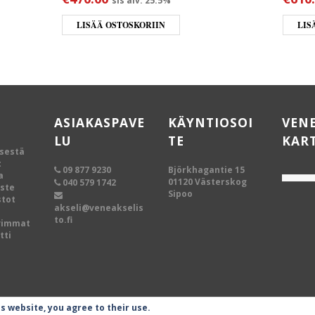
sis alv. 25.5%
LISÄÄ OSTOSKORIIN
LIS
ASIAKASPAVE
KÄYNTIOSOI
VEN
LU
TE
KAR
ksestä
t
09 877 9230
Björkhagantie 15
a
01120 Västerskog
040 579 1742
oste
Sipoo
tot
akseli@veneakselis
to.fi
vimmat
tti
is website, you agree to their use.