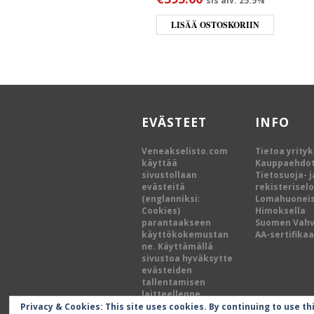
sis alv. 25.5%
LISÄÄ OSTOSKORIIN
EVÄSTEET
INFO
Veneakselisto.com
Tietoa yrity
käyttää
Kauppaehdo
sivustollaan
Tietosuoja- j
evästeitä
rekisterisel
(englanniksi:
Lomahuoneis
Cookies)
Himoksella
parantaakseen
Suomen Vah
käyttökokemustan
AA-sertifikaa
ne. Käyttämällä
sivustoa hyväksytte
evästeiden
tallentamisen
laitteellenne.
Privacy & Cookies: This site uses cookies. By continuing to use th