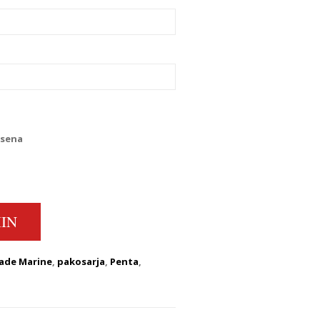
ksena
LVO PENTA MD6 & MD7 QUANTITY
IN
ade Marine
,
pakosarja
,
Penta
,