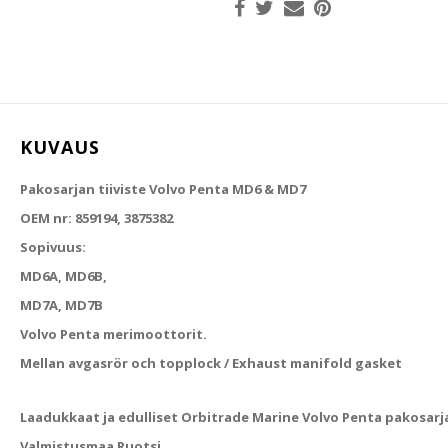
KUVAUS
Pakosarjan tiiviste Volvo Penta MD6 & MD7
OEM nr: 859194, 3875382
Sopivuus:
MD6A, MD6B,
MD7A, MD7B
Volvo Penta merimoottorit.
Mellan avgasrör och topplock / Exhaust manifold gasket
Laadukkaat ja edulliset Orbitrade Marine Volvo Penta pakosarja
Valmistusmaa Ruotsi.