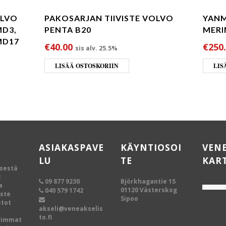
OLVO
PAKOSARJAN TIIVISTE VOLVO
YANM
MD3,
PENTA B20
MERI
MD17
€
40.00
€
250
sis alv. 25.5%
li: €10.66.
 on: €9.12.
LISÄÄ OSTOSKORIIN
LIS
ASIAKASPAVE
KÄYNTIOSOI
VEN
LU
TE
KAR
ksestä
t
09 877 9230
Björkhagantie 15
a
01120 Västerskog
040 579 1742
oste
Sipoo
tot
akseli@veneakselis
to.fi
vimmat