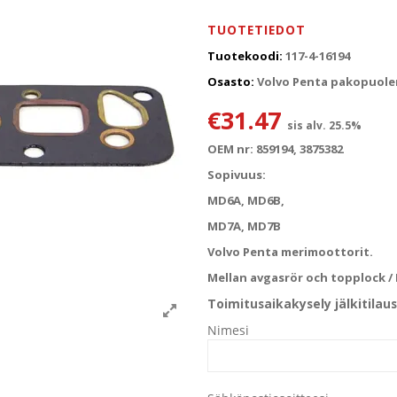
TUOTETIEDOT
Tuotekoodi:
117-4-16194
Osasto:
Volvo Penta pakopuolen 
€
31.47
sis alv. 25.5%
OEM nr: 859194, 3875382
Sopivuus:
MD6A, MD6B,
MD7A, MD7B
Volvo Penta merimoottorit.
Mellan avgasrör och topplock /
Toimitusaikakysely jälkitilaus
Nimesi