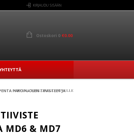
KIRJAUDU SISÄÄN
Ostoskori 0
€
0.00
YHTEYTTÄ
PENTA PAKOPUOLEN TIIVISTEET JA
PALAA EDELLISELLE SIVULLE
TIIVISTE
A MD6 & MD7