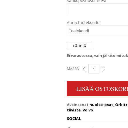
Sähköpostiosoitteesi
Anna tuotekoodi:
Ei varastossa, vain jälkitoimitu
MÄÄRÄ
PAKOSARJAN TIIVISTE VO
LISÄÄ OSTOSKORI
Avainsanat
huolto-osat
,
Orbitr
tiiviste
,
Volvo
SOCIAL