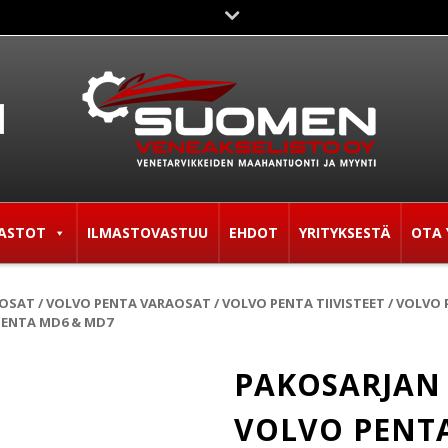
ASTOT
ILMASTOVASTUU
EHDOT
YRITYKSESTÄ
OTA 
AOSAT
/
VOLVO PENTA VARAOSAT
/
VOLVO PENTA TIIVISTEET
/
VOLVO 
 PENTA MD6 & MD7
PAKOSARJAN 
VOLVO PENT