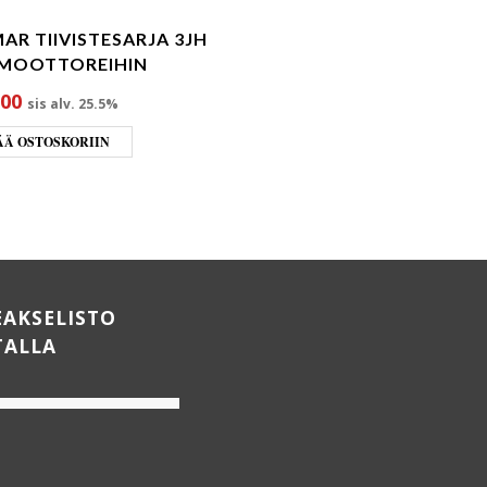
AR TIIVISTESARJA 3JH
TEFLONNAUHA 6MM
MOOTTOREIHIN
€
24.30
sis alv. 25.5%
.00
sis alv. 25.5%
LISÄÄ OSTOSKORIIN
ÄÄ OSTOSKORIIN
EAKSELISTO
TALLA