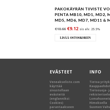
PAKOKÄYRÄN TIIVISTE V
PENTA MB10, MD1, MD2, 
MD5, MD6, MD7, MD11 & 
Alkuperäinen hinta o
Nykyinen hinta
€
9.12
€
10.66
sis alv. 25.5%
LISÄÄ OSTOSKORIIN
EVÄSTEET
INFO
Veneakselisto.com
Tietoa yrity
käyttää
Kauppaehdo
sivustollaan
Tietosuoja- j
evästeitä
rekisterisel
(englanniksi:
Lomahuoneis
Cookies)
Himoksella
parantaakseen
Suomen Vah