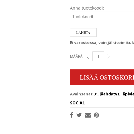
Anna tuotekoodi:
Ei varastossa, vain jälkitoimitu
MÄÄRÄ
MESSINKINEN JÄÄHDYTYSVE
LISÄÄ OSTOSKORI
Avainsanat
3"
,
jäähdytys
,
läpivi
SOCIAL