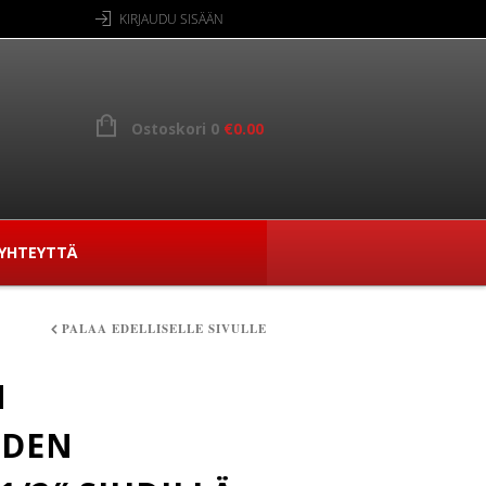
KIRJAUDU SISÄÄN
Ostoskori 0
€
0.00
YHTEYTTÄ
PALAA EDELLISELLE SIVULLE
N
EDEN