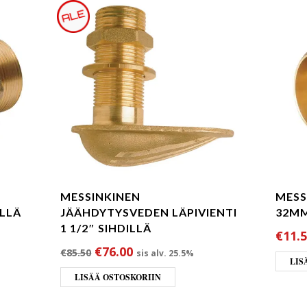
MESSINKINEN
MESS
ELLÄ
JÄÄHDYTYSVEDEN LÄPIVIENTI
32M
1 1/2″ SIHDILLÄ
€
11.
Alkuperäinen hinta oli: €85.50.
Nykyinen hinta on: €76.00.
€
76.00
€
85.50
sis alv. 25.5%
LIS
LISÄÄ OSTOSKORIIN