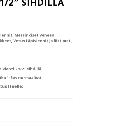
 1/2″ SIHDILLÄ
viennit
,
Messinkiset Veneen
ikkeet
,
Vetus Läpiviennit ja liittimet
,
ienti 2 1/2″ sihdillä
ka 1-5pv normaalisti
tuotteelle: