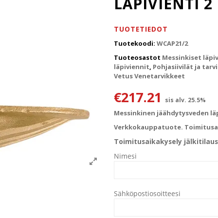
LÄPIVIENTI 2
TUOTETIEDOT
Tuotekoodi:
WCAP21/2
Tuoteosastot
Messinkiset läpi
läpiviennit
,
Pohjasiivilät ja tarv
Vetus Venetarvikkeet
€
217.21
sis alv. 25.5%
Messinkinen jäähdytysveden läpiv
Verkkokauppatuote. Toimitusai
Toimitusaikakysely jälkitilaus
Nimesi
Sähköpostiosoitteesi