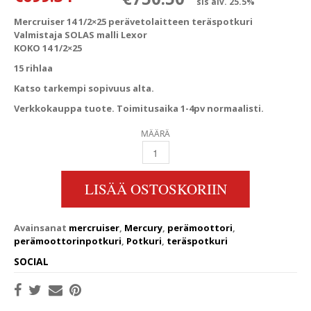
sis alv. 25.5%
Mercruiser 14 1/2×25 perävetolaitteen teräspotkuri
Valmistaja SOLAS malli Lexor
KOKO 14 1/2×25
15 rihlaa
Katso tarkempi sopivuus alta.
Verkkokauppa tuote. Toimitusaika 1-4pv normaalisti.
MÄÄRÄ
MERCRUISER 14 1/2X25 PERÄVETOLAITTEEN 
LISÄÄ OSTOSKORIIN
Avainsanat
mercruiser
,
Mercury
,
perämoottori
,
perämoottorinpotkuri
,
Potkuri
,
teräspotkuri
SOCIAL