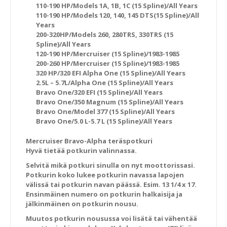
110-190 HP/Models 1A, 1B, 1C (15 Spline)/All Years
110-190 HP/Models 120, 140, 145 DTS(15 Spline)/All
Years
200-320HP/Models 260, 280TRS, 330TRS (15
Spline)/All Years
120-190 HP/Mercruiser (15 Spline)/1983-1985
200-260 HP/Mercruiser (15 Spline)/1983-1985
320 HP/320 EFI Alpha One (15 Spline)/All Years
2.5L – 5.7L/Alpha One (15 Spline)/All Years
Bravo One/320 EFI (15 Spline)/All Years
Bravo One/350 Magnum (15 Spline)/All Years
Bravo One/Model 377 (15 Spline)/All Years
Bravo One/5.0 L-5.7 L (15 Spline)/All Years
Mercruiser Bravo-Alpha teräspotkuri
Hyvä tietää potkurin valinnassa.
Selvitä mikä potkuri sinulla on nyt moottorissasi.
Potkurin koko lukee potkurin navassa lapojen
välissä tai potkurin navan päässä. Esim. 13 1/4 x 17.
Ensinmäinen numero on potkurin halkaisija ja
jälkinmäinen on potkurin nousu.
Muutos potkurin nousussa voi lisätä tai vähentää