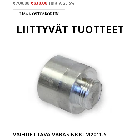
Alkuperäinen hinta oli: €700.00.
Nykyinen hinta on: €630.00.
€
700.00
€
630.00
sis alv. 25.5%
LISÄÄ OSTOSKORIIN
LIITTYVÄT TUOTTEET
VAIHDETTAVA VARASINKKI M20*1.5