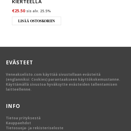
KIERTEELLÄ
€
25.50
sis alv. 25.5%
LISÄÄ OSTOSKORIIN
EVÄSTEET
Veneakselisto.com käyttää sivustollaan evästeitä
(englanniksi: Cookies) parantaakseen käyttökokemustanne.
Käyttämällä sivustoa hyväksytte evästeiden tallentamisen
laitteellenne.
INFO
Tietoa yrityksestä
Kauppaehdot
Tietosuoja- ja rekisteriseloste