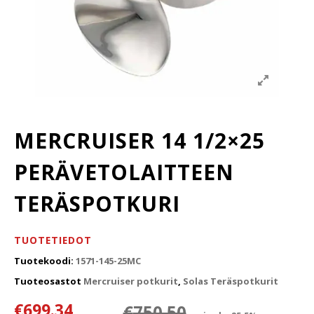
MERCRUISER 14 1/2×25
PERÄVETOLAITTEEN
TERÄSPOTKURI
TUOTETIEDOT
Tuotekoodi:
1571-145-25MC
Tuoteosastot
Mercruiser potkurit
,
Solas Teräspotkurit
Alkuperäinen
Nykyinen hin
€
699.34
€
750.50