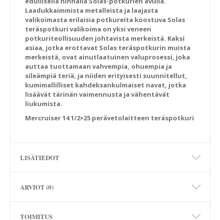
edullisella hinnalla Solas-potkurien avulla.
Laadukkaimmista metalleista ja laajasta
valikoimasta erilaisia potkureita koostuva Solas
teräspotkuri valikoima on yksi veneen
potkuriteollisuuden johtavista merkeistä. Kaksi
asiaa, jotka erottavat Solas teräspotkurin muista
merkeistä, ovat ainutlaatuinen valuprosessi, joka
auttaa tuottamaan vahvempia, ohuempia ja
sileämpiä teriä, ja niiden erityisesti suunnitellut,
kumimallilliset kahdeksankulmaiset navat, jotka
lisäävät tärinän vaimennusta ja vähentävät
liukumista.
Mercruiser 14 1/2×25 perävetolaitteen teräspotkuri
LISÄTIEDOT
ARVIOT (0)
TOIMITUS