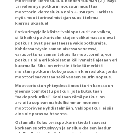
moottorin kierroslukua. Kahden tuuman (2”) lisäys
tai vähennys potkurin nousuun muuttaa
moottorin kierroslukua noin +- 350 rpm. Tarkista
myös moottorinvalmistajan suosittelema
kierroslukualue!
Potkurimyyjälle käsite ”vakiopotkuri” on vaikea,
sillä kaikki potkurivalmistajan valikoimassa olevat
potkurit ovat periaatteessa vakiopotkureita.
Kahdessa täysin samanlaisessa veneessä,
varustettuna saman tehoisilla moottoreilla, voi
potkurit olla eri kokoiset mikäli veneitä ajetaan eri
kuormalla. Siksi on erittäin tärkeää merkitä
muistiin potkurin koko ja suurin kierrosluku, jonka
moottori saavuttaa sekä veneen suurin nopeus.
Moottorioston yhteydessä moottorin kanssa on
yleensä toimitettu potkuri, jota kutsutaan
“vakiopotkuriksi”. Kooltaan tämä potkuri on
arvioitu sopivan mahdollisimman moneen
moottori/vene yhdistelmään. Vakiopotkuri ei siis
aina ole paras vaihtoehto.
Ostamalla Solas teräspotkurin tiedät saavasi
korkean suorituskyvyn ja ensiluokkaisen laadun