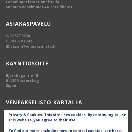
Lomahuoneistot Himoksella
Suomen Vahvimmat AA-sertifikaatti
ASIAKASPAVELU
09 877 9230
040 579 1742
akseli@veneakselisto.fi
KÄYNTIOSOITE
Björkhagantie 15
01120 Västerskog
Sipoo
VENEAKSELISTO KARTALLA
Privacy & Cookies: This site uses cookies. By continuing to use
this website, you agree to their use.
To find out more, including how to control cookies, see here: