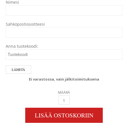
Nimesi
Sähköpostiosoitteesi
Anna tuotekoodi:
Ei varastossa, vain jälkitoimituksena
MÄÄRÄ
MD1, MD2 VOLVO PENTA TIIVISTESARJA OEM
LISÄÄ OSTOSKORIIN