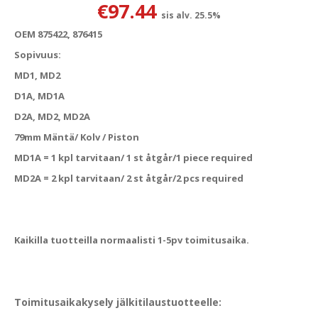
€
97.44
sis alv. 25.5%
OEM 875422, 876415
Sopivuus:
MD1, MD2
D1A, MD1A
D2A, MD2, MD2A
79mm Mäntä/ Kolv / Piston
MD1A = 1 kpl tarvitaan/ 1 st åtgår/1 piece required
MD2A = 2 kpl tarvitaan/ 2 st åtgår/2 pcs required
Kaikilla tuotteilla normaalisti 1-5pv toimitusaika.
Toimitusaikakysely jälkitilaustuotteelle: