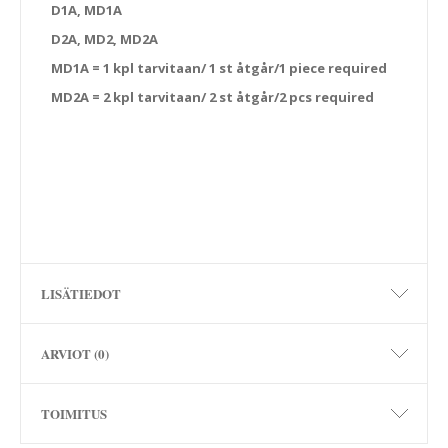
D1A, MD1A
D2A, MD2, MD2A
MD1A = 1 kpl tarvitaan/ 1 st åtgår/1 piece required
MD2A = 2 kpl tarvitaan/ 2 st åtgår/2 pcs required
LISÄTIEDOT
ARVIOT (0)
TOIMITUS