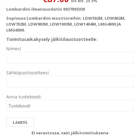
sis alv. 25.5%
Lombardini ilmansuodatin 0037003330
Sopivuus Lombardini moottoreihin: LDW502M, LDW602M,
LDW702M, LDW903M, LDW1003M, LDW1404M, LMG4000 JA
LMG6000.
Toimitusaikakysely jälkitilaustuotteelle:
Nimesi
Sähköpostiosoitteesi
Anna tuotekoodi:
Ei varastossa, vain jälkitoimituksena