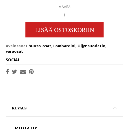
MÄÄRÄ
LOMBARDINI ILMANSUODATIN 0037003330 
LISÄÄ OSTOSKORIIN
Avainsanat
huoto-osat
,
Lombardini
,
Öljynsuodatin
,
varaosat
SOCIAL
KUVAUS