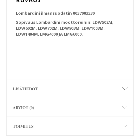
KUVAUS
Lombardini ilmansuodatin 0037003330
Sopivuus Lombardini moottoreihin: LDW502M,
LDW602M, LDW702M, LDW903M, LDW1003M,
LDW1404M, LMG4000 JA LMG6000.
LISÄTIEDOT
ARVIOT (0)
TOIMITUS