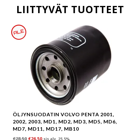
LIITTYVÄT TUOTTEET
ÖLJYNSUODATIN VOLVO PENTA 2001,
2002, 2003, MD1, MD2, MD3, MD5, MD6,
MD7, MD11, MD17, MB10
Alkuperäinen hinta oli: €28.50.
Nykyinen hinta on: €26.50.
€
28.50
€
26.50
sis alv. 25.5%