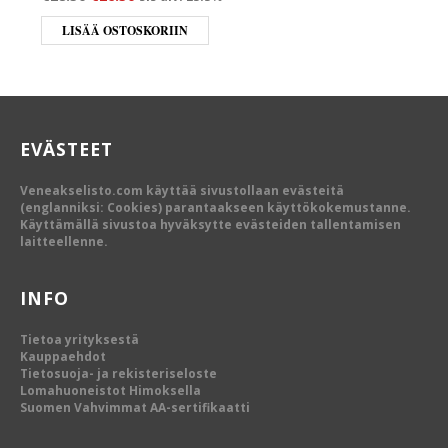
LISÄÄ OSTOSKORIIN
EVÄSTEET
Veneakselisto.com käyttää sivustollaan evästeitä
(englanniksi: Cookies) parantaakseen käyttökokemustanne.
Käyttämällä sivustoa hyväksytte evästeiden tallentamisen
laitteellenne.
INFO
Tietoa yrityksestä
Kauppaehdot
Tietosuoja- ja rekisteriseloste
Lomahuoneistot Himoksella
Suomen Vahvimmat AA-sertifikaatti