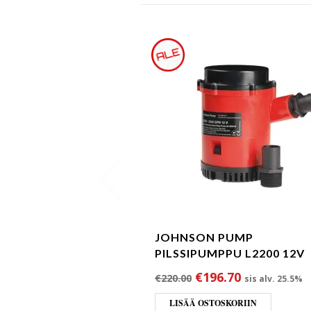
JOHNSON PUMP
PILSSIPUMPPU L2200 12V
Alkuperäinen hinta 
Nykyinen hi
€
196.70
€
220.00
sis alv. 25.5%
LISÄÄ OSTOSKORIIN