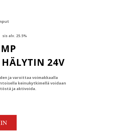
umput
inen hinta oli: €144.94.
Nykyinen hinta on: €131.93.
sis alv. 25.5%
UMP
 HÄLYTIN 24V
eden ja varoittaa voimakkaalla
entoisella keinukytkimellä voidaan
töstä ja aktivoida.
EN HÄLYTIN 24V QUANTITY
IN