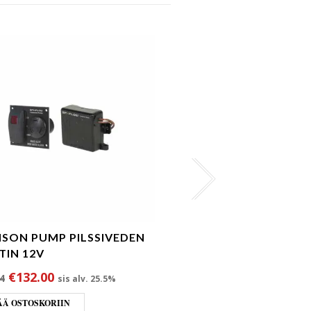
SON PUMP PILSSIVEDEN
JOHNSON PUMP AS8
TIN 12V
AUTOMAATTIKYTKI
PILSSIPUMPUILLE
Alkuperäinen hinta oli: €144.94.
Nykyinen hinta on: €132.00.
€
132.00
4
sis alv. 25.5%
Alkuperäinen hi
Nykyinen
€
44.05
€
50.24
sis alv. 25
ÄÄ OSTOSKORIIN