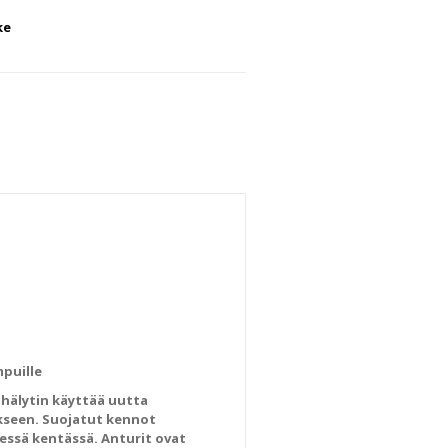
ke
puille
 hälytin käyttää uutta
äkseen. Suojatut kennot
essä kentässä. Anturit ovat