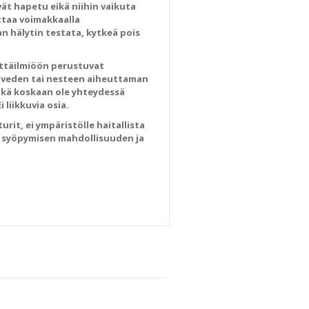
ät hapetu eikä niihin vaikuta
ittaa voimakkaalla
an hälytin testata, kytkeä pois
nttäilmiöön perustuvat
 veden tai nesteen aiheuttaman
tkä koskaan ole yhteydessä
 liikkuvia osia.
rit, ei ympäristölle haitallista
a syöpymisen mahdollisuuden ja