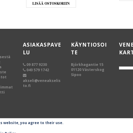
LISÄÄ OSTOSKORIIN
ASIAKASPAVE
KÄYNTIOSOI
VEN
LU
TE
KAR
ksestä
t
09 877 9230
Björkhagantie 15
a
01120 Västerskog
040 579 1742
oste
Sipoo
tot
akseli@veneakselis
to.fi
vimmat
tti
is website, you agree to their use.