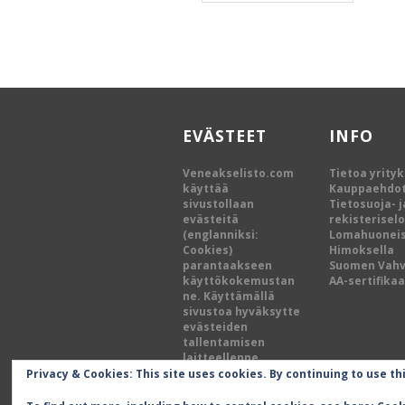
EVÄSTEET
INFO
Veneakselisto.com
Tietoa yrity
käyttää
Kauppaehdo
sivustollaan
Tietosuoja- j
evästeitä
rekisterisel
(englanniksi:
Lomahuoneis
Cookies)
Himoksella
parantaakseen
Suomen Vah
käyttökokemustan
AA-sertifikaa
ne. Käyttämällä
sivustoa hyväksytte
evästeiden
tallentamisen
laitteellenne.
Privacy & Cookies: This site uses cookies. By continuing to use th