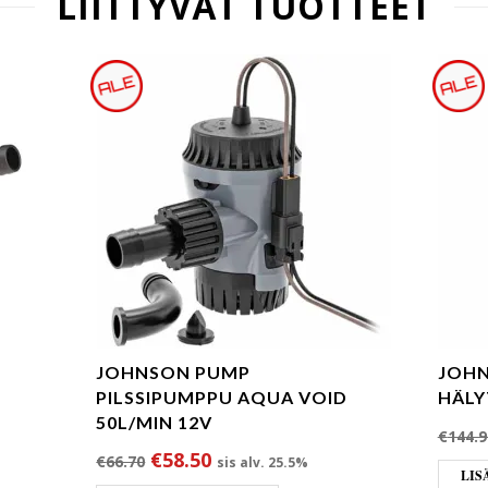
LIITTYVÄT TUOTTEET
JOHNSON PUMP
JOHN
PILSSIPUMPPU AQUA VOID
HÄLY
50L/MIN 12V
oli: €220.00.
nta on: €196.70.
€
144.9
Alkuperäinen hinta oli: €66.70.
Nykyinen hinta on: €58.50.
€
58.50
€
66.70
sis alv. 25.5%
LIS