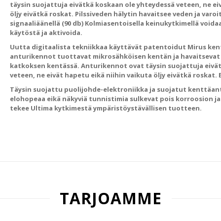
täysin suojattuja eivätkä koskaan ole yhteydessä veteen, ne eiv
öljy eivätkä roskat. Pilssiveden hälytin havaitsee veden ja varo
signaaliäänellä (90 db) Kolmiasentoisella keinukytkimellä voida
käytöstä ja aktivoida.
Uutta digitaalista tekniikkaa käyttävät patentoidut Mirus ke
anturikennot tuottavat mikrosähköisen kentän ja havaitsevat
katkoksen kentässä. Anturikennot ovat täysin suojattuja eivä
veteen, ne eivät hapetu eikä niihin vaikuta öljy eivätkä roskat. Ei
Täysin suojattu puolijohde-elektroniikka ja suojatut kenttäantu
elohopeaa eikä näkyviä tunnistimia sulkevat pois korroosion j
tekee Ultima kytkimestä ympäristöystävällisen tuotteen.
TARJOAMME