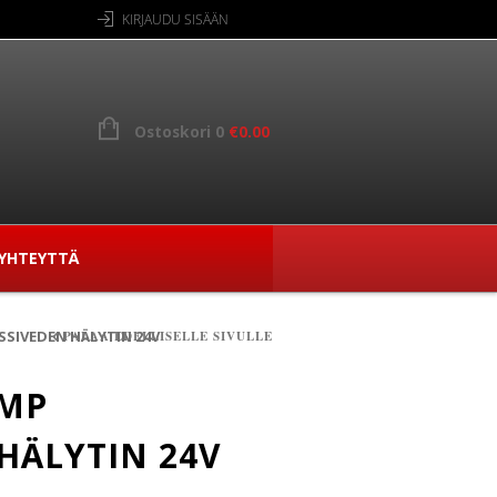
KIRJAUDU SISÄÄN
Ostoskori 0
€
0.00
YHTEYTTÄ
SSIVEDEN HÄLYTIN 24V
PALAA EDELLISELLE SIVULLE
UMP
 HÄLYTIN 24V