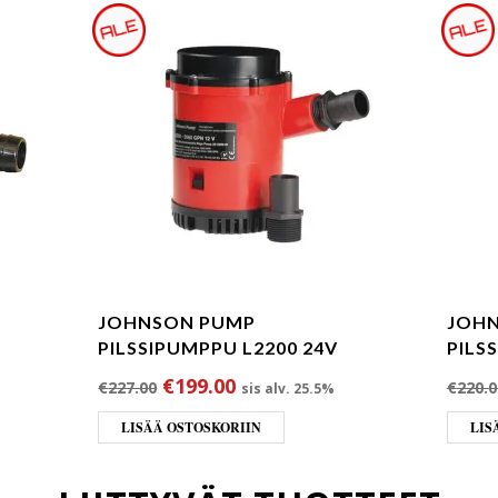
JOHNSON PUMP
JOH
PILSSIPUMPPU L2200 24V
PILS
Alkuperäinen hinta oli: €227.00.
Nykyinen hinta on: €199.00
€
199.00
€
227.00
€
220.0
sis alv. 25.5%
LISÄÄ OSTOSKORIIN
LIS