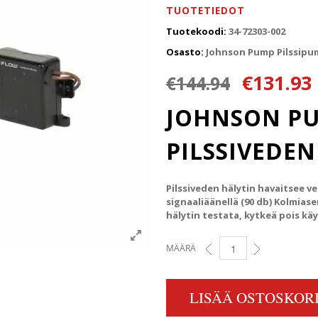
TUOTETIEDOT
Tuotekoodi:
34-72303-002
Osasto:
Johnson Pump Pilssip
Alkuperä
€
131.93
€
144.94
JOHNSON P
PILSSIVEDEN
Pilssiveden hälytin havaitsee v
signaaliäänellä (90 db) Kolmias
hälytin testata, kytkeä pois käy
MÄÄRÄ
JOHNSON PUMP PILSSIVED
LISÄÄ OSTOSKORI