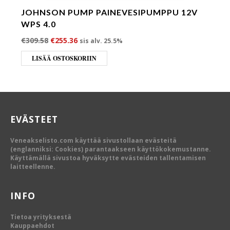
JOHNSON PUMP PAINEVESIPUMPPU 12V
WPS 4.0
Alkuperäinen hinta oli: €309.58.
Nykyinen hinta on: €255.36.
€
309.58
€
255.36
sis alv. 25.5%
LISÄÄ OSTOSKORIIN
EVÄSTEET
Veneakselisto.com käyttää sivustollaan evästeitä
(englanniksi: Cookies) parantaakseen käyttökokemustanne.
Käyttämällä sivustoa hyväksytte evästeiden tallentamisen
laitteellenne.
INFO
Tietoa yrityksestä
Kauppaehdot