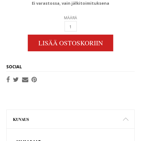
Ei varastossa, vain jälkitoimituksena
MÄÄRÄ
JOHNSON PUMP F5B-19 PUMPPU 24V QUANT
LISÄÄ OSTOSKORIIN
SOCIAL
KUVAUS