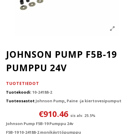
JOHNSON PUMP F5B-19
PUMPPU 24V
TUOTETIEDOT
Tuotekoodi:
10-24188-2
Tuoteosastot
Johnson Pump
,
Paine -ja kiertovesipumput
€
910.46
sis alv. 25.5%
Johnson Pump F5B-19 Pumppu 24v
F5B-19 10-24188-2 monikäyttöpumppu