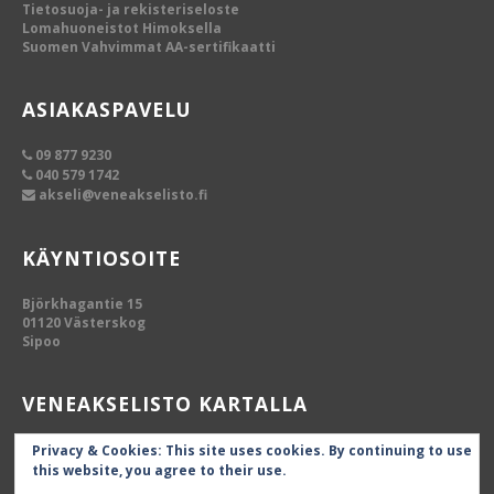
Tietosuoja- ja rekisteriseloste
Lomahuoneistot Himoksella
Suomen Vahvimmat AA-sertifikaatti
ASIAKASPAVELU
09 877 9230
040 579 1742
akseli@veneakselisto.fi
KÄYNTIOSOITE
Björkhagantie 15
01120 Västerskog
Sipoo
VENEAKSELISTO KARTALLA
Privacy & Cookies: This site uses cookies. By continuing to use
this website, you agree to their use.