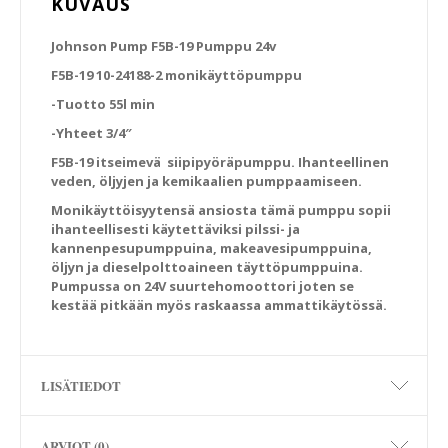
KUVAUS
Johnson Pump F5B-19 Pumppu 24v
F5B-19 10-24188-2 monikäyttöpumppu
-Tuotto 55l min
-Yhteet 3/4″
F5B-19 itseimevä siipipyöräpumppu. Ihanteellinen
veden, öljyjen ja kemikaalien pumppaamiseen.
Monikäyttöisyytensä ansiosta tämä pumppu sopii
ihanteellisesti käytettäviksi pilssi- ja
kannenpesupumppuina, makeavesipumppuina,
öljyn ja dieselpolttoaineen täyttöpumppuina.
Pumpussa on 24V suurtehomoottori joten se
kestää pitkään myös raskaassa ammattikäytössä.
LISÄTIEDOT
ARVIOT (0)