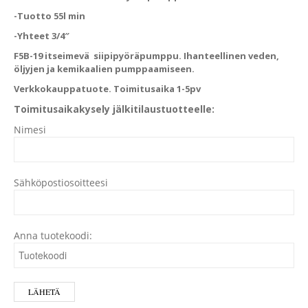
-Tuotto 55l min
-Yhteet 3/4″
F5B-19 itseimevä siipipyöräpumppu. Ihanteellinen veden,
öljyjen ja kemikaalien pumppaamiseen.
Verkkokauppatuote. Toimitusaika 1-5pv
Toimitusaikakysely jälkitilaustuotteelle:
Nimesi
Sähköpostiosoitteesi
Anna tuotekoodi: