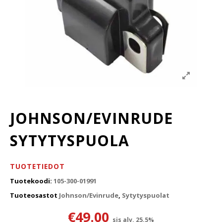
JOHNSON/EVINRUDE
SYTYTYSPUOLA
TUOTETIEDOT
Tuotekoodi:
105-300-01991
Tuoteosastot
Johnson/Evinrude
,
Sytytyspuolat
€
49.00
sis alv. 25.5%