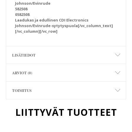
Johnson/Evinrude
582508
0582508
Laadukas ja edullinen CDI Electronics
Johnson/Evinrude-sytytyspuola[/vc_column_text]
[/vc_column][/vc_row]
LISÄTIEDOT
ARVIOT (0)
TOIMITUS
LIITTYVÄT TUOTTEET