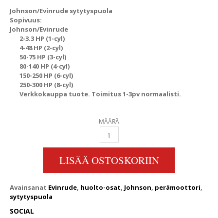
Johnson/Evinrude sytytyspuola
Sopivuus:
Johnson/Evinrude
2-3.3 HP (1-cyl)
4-48 HP (2-cyl)
50-75 HP (3-cyl)
80-140 HP (4-cyl)
150-250 HP (6-cyl)
250-300 HP (8-cyl)
Verkkokauppa tuote. Toimitus 1-3pv normaalisti.
MÄÄRÄ
JOHNSON/EVINRUDE SYTYTYSPUOLA QUANTI
LISÄÄ OSTOSKORIIN
Avainsanat
Evinrude
,
huolto-osat
,
Johnson
,
perämoottori
,
sytytyspuola
SOCIAL