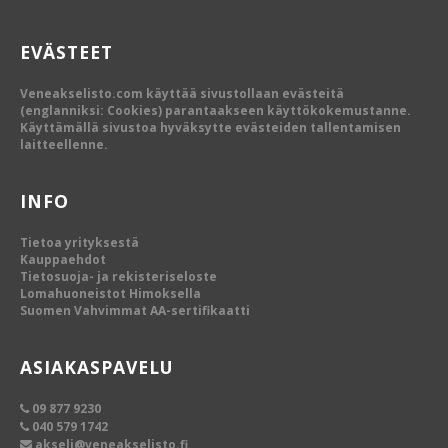
EVÄSTEET
Veneakselisto.com käyttää sivustollaan evästeitä
(englanniksi: Cookies) parantaakseen käyttökokemustanne.
Käyttämällä sivustoa hyväksytte evästeiden tallentamisen
laitteellenne.
INFO
Tietoa yrityksestä
Kauppaehdot
Tietosuoja- ja rekisteriseloste
Lomahuoneistot Himoksella
Suomen Vahvimmat AA-sertifikaatti
ASIAKASPAVELU
09 877 9230
040 579 1742
akseli@veneakselisto.fi