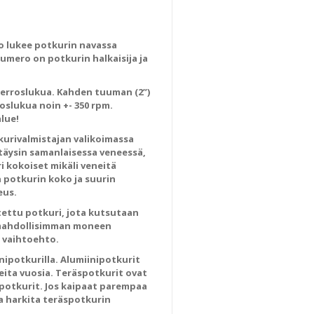
ko lukee potkurin navassa
 numero on potkurin halkaisija ja
ierroslukua. Kahden tuuman (2”)
slukua noin +- 350 rpm.
lue!
tkurivalmistajan valikoimassa
täysin samanlaisessa veneessä,
i kokoiset mikäli veneitä
n potkurin koko ja suurin
eus.
ettu potkuri, jota kutsutaan
n mahdollisimman moneen
s vaihtoehto.
ipotkurilla. Alumiinipotkurit
eita vuosia. Teräspotkurit ovat
ipotkurit. Jos kaipaat parempaa
a harkita teräspotkurin