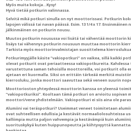
Myös muita kokoja…Kysy!
Hyvä tietää potkurin valinnassa.
Selvitä mikä potkuri sinulla on nyt moottorissasi. Potkurin ko
lapojen välissä tai navan päässä. Esim. 13 1/4 x 17. Ensinmäinen
jälkinmäinen on potkurin nousu.
Muutos potkurin nousussa voi lisätä tai vähentää moottorin k
lisäys tai vähennys potkurin nousuun muuttaa moottorin kierro
Tarkista myös moottorinvalmistajan suosittelema kierroslukua
Potkurimyyjälle käsite ”vakiopotkuri” on vaikea, sillä kaikki po
olevat potkurit ovat periaatteessa vakiopotkureita. Kahdessa 
varustettuna saman tehoisilla moottoreilla, voi potkurit olla er
ajetaan eri kuormalla. Siksi on erittäin tärkeää merkitä muistii
kierrosluku, jonka moottori saavuttaa sekä veneen suurin nop
Moottorioston yhteydessä moottorin kanssa on yleensä toimit
“vakiopotkuriksi”. Kooltaan tämä potkuri on arvioitu sopiva
moottori/vene yhdistelmään. Vakiopotkuri ei siis aina ole para
Alumiini vai teräspotkuri?
Useimmat veneet toimitetaan alumiin
ovat suhteellisen edullisia ja kestävät normaaliolosuhteissa us
kalliimpia mutta paljon vahvempia ja kestävämpiä kuin alumiin
suorituskykyä kuten huippunopeutta ja kiihtyvyyttä kannatta
hankintaa.