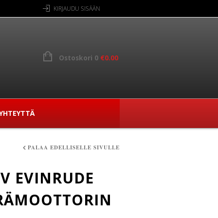
KIRJAUDU SISÄÄN
Ostoskori 0
€
0.00
YHTEYTTÄ
PALAA EDELLISELLE SIVULLE
HV EVINRUDE
RÄMOOTTORIN