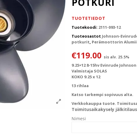
POTKURI
TUOTETIEDOT
Tuotekoodi:
2111-093-12
Tuoteosastot
Johnson-Evinrud
potkurit
,
Perämoottorin Alumii
€
119.00
sis alv. 25.5%
9.25×12 8-15hv Evinrude Johnso
Valmistaja SOLAS
KOKO 9.25 x 12
13 rihlaa
Katso tarkempi sopivuus alta.
Verkkokauppa tuote. Toimitusai
Toimitusaikakysely jälkitilaus
Nimesi