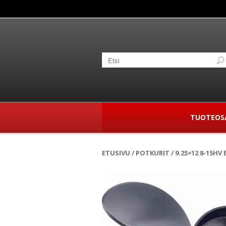
TUOTEOS
ETUSIVU
/
POTKURIT
/ 9.25×12 8-15