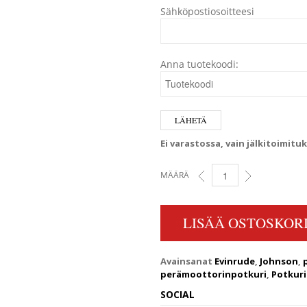
Sähköpostiosoitteesi
Anna tuotekoodi:
Ei varastossa, vain jälkitoimitu
MÄÄRÄ
9.25X12 8-15HV EVINRUD
LISÄÄ OSTOSKORI
Avainsanat
Evinrude
,
Johnson
,
perämoottorinpotkuri
,
Potkuri
SOCIAL