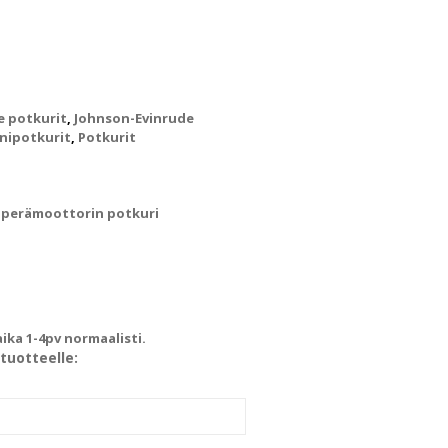
e potkurit
,
Johnson-Evinrude
nipotkurit
,
Potkurit
n perämoottorin potkuri
ka 1-4pv normaalisti.
tuotteelle: