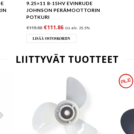
DE
9.25×11 8-15HV EVINRUDE
IN
JOHNSON PERÄMOOTTORIN
POTKURI
Alkuperäinen hinta oli: €119.00.
Nykyinen hinta on: €111.86
€
111.86
€
119.00
sis alv. 25.5%
LISÄÄ OSTOSKORIIN
LIITTYVÄT TUOTTEET