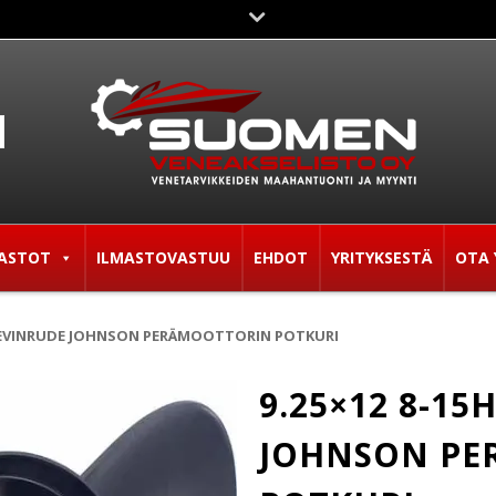
ASTOT
ILMASTOVASTUU
EHDOT
YRITYKSESTÄ
OTA 
HV EVINRUDE JOHNSON PERÄMOOTTORIN POTKURI
9.25×12 8-15
JOHNSON PE