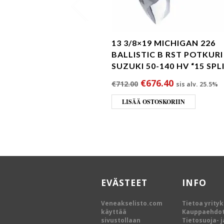
13 3/8×19 MICHIGAN 226
BALLISTIC B RST POTKURI
SUZUKI 50-140 HV “15 SPL
Alkuperäinen hinta 
Nykyinen hi
€
676.40
€
712.00
sis alv. 25.5%
LISÄÄ OSTOSKORIIN
EVÄSTEET
INFO
Veneakselisto.com
Tietoa yrity
käyttää
Kauppaehdo
sivustollaan
Tietosuoja- j