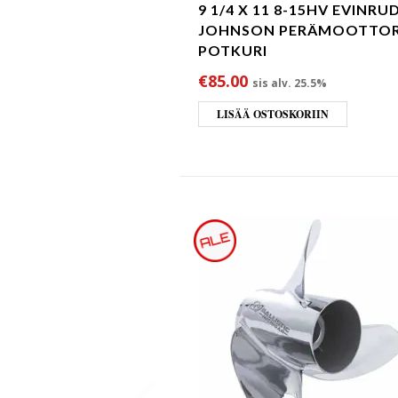
9 1/4 X 11 8-15HV EVINRU
JOHNSON PERÄMOOTTOR
POTKURI
€
85.00
sis alv. 25.5%
LISÄÄ OSTOSKORIIN