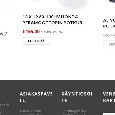
13 X 19 60-130HV HONDA
A5 V
PERÄMOOTTORIN POTKURI
POTK
€
165.00
sis alv. 25.5%
INE”
€
633.5
LUE LISÄÄ
oli: €712.00.
nta on: €676.40.
LIS
ASIAKASPAVE
KÄYNTIOSOI
VEN
LU
TE
KAR
ksestä
t
09 877 9230
Björkhagantie 15
a