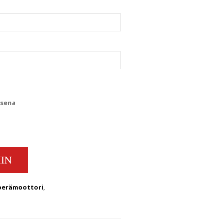
ksena
E JOHNSON PERÄMOOTTORIN POTKURI QUANTITY
IN
perämoottori
,