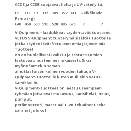
CCDS ja CCSB suojaavat lialta ja UV-säteilyltä.
D1 D2 H1 H2 W1 W2 ØT Reikäkuvio
Paino (kg)
640 450 600 510 520 405 670 R 7
V-Quipment – laadukkaat täydentävät tuotteet
VETUS V-Quipment tuoterymä sisältää tuotteita
jotka täydentävät Vetuksen omia järjestelmiä.
Tuotteet
on on huolellisesti valittu ja testattu omien
laatuvaatimustemme mukaisesti. Siksi
myönnämmekin saman
ainutlaatuisen kolmen vuoden takuun V-
Quipment-tuotteille kuten muillekin Vetus-
tarvikkeille.
V-Quipment-tuotteet on jaettu useampaan
ryhmään joita ovat mukavuus, kansihelat, helat,
pumput,
perämoottori, materiaalit, voiteluaineet sekä
saranat ja lukot.