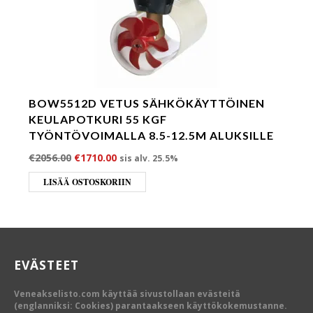
BOW5512D VETUS SÄHKÖKÄYTTÖINEN
KEULAPOTKURI 55 KGF
TYÖNTÖVOIMALLA 8.5-12.5M ALUKSILLE
Alkuperäinen hinta oli: €2056.00.
Nykyinen hinta on: €1710.00.
€
2056.00
€
1710.00
sis alv. 25.5%
LISÄÄ OSTOSKORIIN
EVÄSTEET
Veneakselisto.com käyttää sivustollaan evästeitä
(englanniksi: Cookies) parantaakseen käyttökokemustanne.