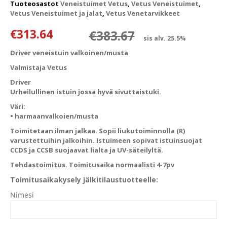
Tuoteosastot
Veneistuimet Vetus
,
Vetus Veneistuimet
,
Vetus Veneistuimet ja jalat
,
Vetus Venetarvikkeet
Alkuperäinen
Nykyinen hin
€
313.64
€
383.67
sis alv. 25.5%
Driver veneistuin valkoinen/musta
Valmistaja Vetus
Driver
Urheilullinen istuin jossa hyvä sivuttaistuki.
Väri:
• harmaanvalkoien/musta
Toimitetaan ilman jalkaa. Sopii liukutoiminnolla (R)
varustettuihin jalkoihin. Istuimeen sopivat istuinsuojat
CCDS ja CCSB suojaavat lialta ja UV-säteilyltä.
Tehdastoimitus. Toimitusaika normaalisti 4-7pv
Toimitusaikakysely jälkitilaustuotteelle:
Nimesi