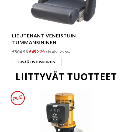
LIEUTENANT VENEISTUIN
TUMMANSININEN
Alkuperäinen hinta oli: €504.96.
Nykyinen hinta on: €452.29.
€
504.96
€
452.29
sis alv. 25.5%
LISÄÄ OSTOSKORIIN
LIITTYVÄT TUOTTEET