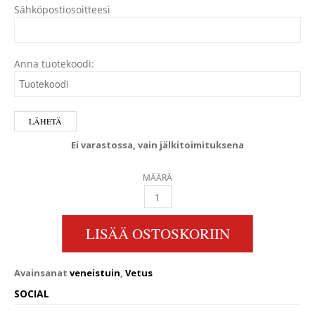
Sähköpostiosoitteesi
Anna tuotekoodi:
Ei varastossa, vain jälkitoimituksena
MÄÄRÄ
DRIVER VENEISTUIN VALKOINEN/MUSTA QUA
LISÄÄ OSTOSKORIIN
Avainsanat
veneistuin
,
Vetus
SOCIAL