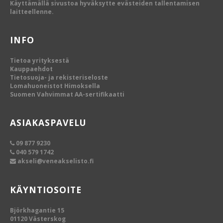
Käyttämällä sivustoa hyväksytte evästeiden tallentamisen
laitteellenne.
INFO
Tietoa yrityksestä
Kauppaehdot
Tietosuoja- ja rekisteriseloste
Lomahuoneistot Himoksella
Suomen Vahvimmat AA-sertifikaatti
ASIAKASPAVELU
09 877 9230
040 579 1742
akseli@veneakselisto.fi
KÄYNTIOSOITE
Björkhagantie 15
01120 Västerskog