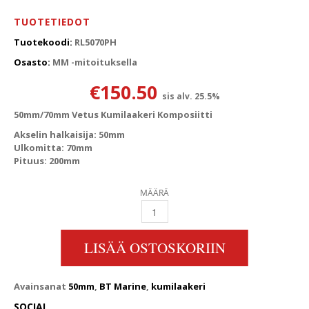
TUOTETIEDOT
Tuotekoodi:
RL5070PH
Osasto:
MM -mitoituksella
€
150.50
sis alv. 25.5%
50mm/70mm Vetus Kumilaakeri Komposiitti
Akselin halkaisija: 50mm
Ulkomitta: 70mm
Pituus: 200mm
MÄÄRÄ
50MM/70MM VETUS KUMILAAKERI KOMPOSII
LISÄÄ OSTOSKORIIN
Avainsanat
50mm
,
BT Marine
,
kumilaakeri
SOCIAL