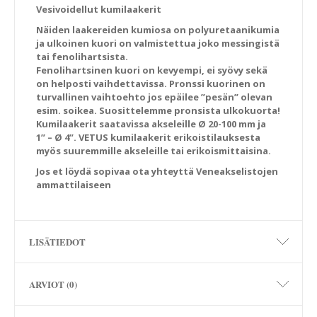
Vesivoidellut kumilaakerit
Näiden laakereiden kumiosa on polyuretaanikumia
ja ulkoinen kuori on valmistettua joko messingistä
tai fenolihartsista.
Fenolihartsinen kuori on kevyempi, ei syövy sekä
on helposti vaihdettavissa. Pronssi kuorinen on
turvallinen vaihtoehto jos epäilee ”pesän” olevan
esim. soikea. Suosittelemme pronsista ulkokuorta!
Kumilaakerit saatavissa akseleille Ø 20-100 mm ja
1” – Ø 4”. VETUS kumilaakerit erikoistilauksesta
myös suuremmille akseleille tai erikoismittaisina.
Jos et löydä sopivaa ota yhteyttä Veneakselistojen
ammattilaiseen
LISÄTIEDOT
ARVIOT (0)