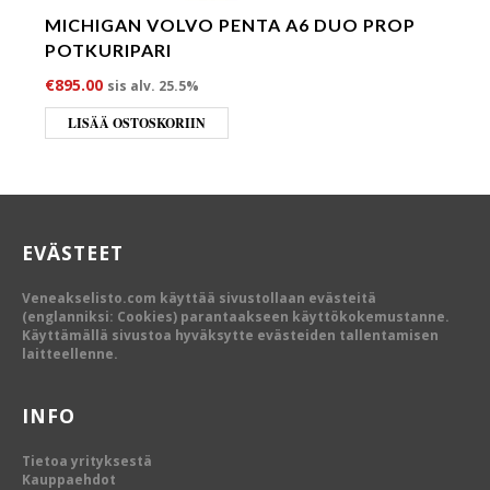
MICHIGAN VOLVO PENTA A6 DUO PROP
POTKURIPARI
€
895.00
sis alv. 25.5%
LISÄÄ OSTOSKORIIN
EVÄSTEET
Veneakselisto.com käyttää sivustollaan evästeitä
(englanniksi: Cookies) parantaakseen käyttökokemustanne.
Käyttämällä sivustoa hyväksytte evästeiden tallentamisen
laitteellenne.
INFO
Tietoa yrityksestä
Kauppaehdot