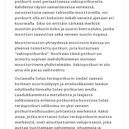
potkurit ovat periaatteessa vakiopotkureita.
Kahdessa täysin samanlaisessa veneessä,
varustettuna saman tehoisilla moottoreilla, voi
potkurit olla eri kokoiset mikäli veneitä ajetaan eri
kuormalla. Siksi on erittäin tärkeää merkitä
muistiin potkurin koko ja suurin kierrosluku, jonka
moottori saavuttaa sekä veneen suurin nopeus.
Moottorioston yhteydessä moottorin kanssa on
yleensä toimitettu potkuri, jota kutsutaan
“vakiopotkuriksi”. Kooltaan tämä potkuri on
arvioitu sopivan mahdollisimman moneen
moottori/vene yhdistelmään. Vakiopotkuri ei siis
aina ole paras vaihtoehto.
Ostamalla Solas teräspotkurin tiedät saavasi
korkean suorituskyvyn ja ensiluokkaisen laadun
edullisella hinnalla Solas-potkurien avulla.
Laadukkaimmista metalleista ja laajasta
valikoimasta erilaisia potkureita koostuva Solas
teräspotkuri valikoima on yksi veneen
potkuriteollisuuden johtavista merkeistä. Kaksi
asiaa, jotka erottavat Solas teräspotkurin muista
merkeistä, ovat ainutlaatuinen valuprosessi, joka
auttaa tuottamaan vahvempia, ohuempia ja