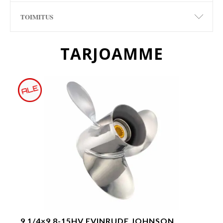
TOIMITUS
TARJOAMME
9 1/4×9 8-15HV EVINRUDE JOHNSON