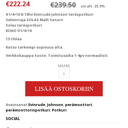
Alkuperäinen
Nykyinen hin
€
222.24
€
239.50
sis alv. 25.5%
9 1/4×10 8-15hv Evinrude Johnson teräspotkuri
Valmistaja SOLAS Malli Saturn
Solas teräspotkuri
KOKO 9 1/4×10
13 rihlaa
Katso tarkempi sopivuus alta.
Verkkokauppa tuote. Toimitusaika 1-4pv normaalisti.
MÄÄRÄ
9 1/4X10 8-15HV EVINRUDE JOHNSON TERÄS
LISÄÄ OSTOSKORIIN
Avainsanat
Evinrude
,
Johnson
,
perämoottori
,
perämoottorinpotkuri
,
Potkuri
SOCIAL