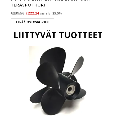
TERÄSPOTKURI
Alkuperäinen hinta oli: €239.50.
Nykyinen hinta on: €222.24.
€
239.50
€
222.24
sis alv. 25.5%
LISÄÄ OSTOSKORIIN
LIITTYVÄT TUOTTEET