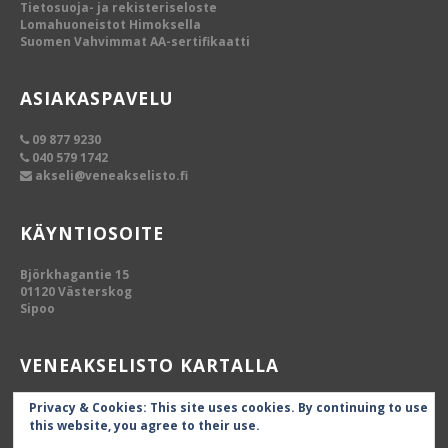
Tietosuoja- ja rekisteriseloste
Lomahuoneistot Himoksella
Suomen Vahvimmat AA-sertifikaatti
ASIAKASPAVELU
09 877 9230
040 579 1742
akseli@veneakselisto.fi
KÄYNTIOSOITE
Björkhagantie 15
01120 Västerskog
Sipoo
VENEAKSELISTO KARTALLA
Privacy & Cookies: This site uses cookies. By continuing to use
this website, you agree to their use.