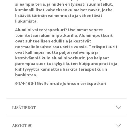
sileämpiä teriä, ja niiden erityisesti suunnitellut,
kumimallilliset kahdeksankulmaiset navat, jotka
lisäävät tärinän vaimennusta ja vähentävät
liukumista.
Alumiini vai teräspotkuri?
Useimmat veneet
toimitetaan alumiinipotkurilla. Alumiinipotkurit
ovat suhteellisen edullisia ja kestävät
normaaliolosuhteissa useita vuosia. Teräspotkurit
ovat kalliimpia mutta paljon vahvempia ja
kestävämpiä kuin alumiinipotkurit. Jos kaipaat
parempaa suorituskykyä kuten huippunopeutta ja
kiihtyvyyttä kannattaa harkita teräspotkurin
hankintaa.
9 1/4×10 8-15hv Evinrude Johnson teräspotkuri
LISÄTIEDOT
ARVIOT (0)