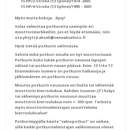
15 HP/2-Stroke (13 Spline)/1974 -2005
15 HP/4-Stroke (13 Spline)/1995 – 2001
Myös muita kokoja…Kysy!
Solas valmistaa potkureita useinpiin eri
moottorimerkkeihin. Jos et löydä etsimääsi, niin
ota yhtyttä akseli@veneakselisto.fi
Hyvä tietää potkurin valinnassa.
Selvitä mikä potkuri sinulla on nyt moottorissasi.
Potkurin koko lukee potkurin navassa lapojen
välissä tai potkurin navan päässä. Esim. 13 1/4 x 17.
Ensinmäinen numero on potkurin halkaisija ja
jälkinmäinen on potkurin nousu.
Muutos potkurin nousussa voi lisätä tai vähentää
moottorin kierroslukua. Kahden tuuman (2”) lisäys
tai vähennys potkurin nousuun muuttaa
moottorin kierroslukua noin +- 350 rpm. Tarkista
myös moottorinvalmistajan suosittelema
kierroslukualue!
Potkurimyyjälle käsite ”vakiopotkuri” on vaikea,
sillä kaikki potkurivalmistajan valikoimassa olevat