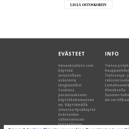
LISÄÄ OSTOSKORIIN
EVÄSTEET
INFO
Veneakselisto.com
Tietoa yrity
käyttää
Kauppaehdo
sivustollaan
Tietosuoja- j
evästeitä
rekisterisel
(englanniksi:
Lomahuoneis
Cookies)
Himoksella
parantaakseen
Suomen Vah
käyttökokemustan
AA-sertifikaa
ne. Käyttämällä
sivustoa hyväksytte
evästeiden
tallentamisen
laitteellenne.