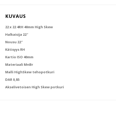
KUVAUS
22 x 22 4RH 40mm High Skew
Halkaisija 22″
Nousu 22″
Kätisyys RH
Kartio ISO 40mm
Materiaali MnBr
Malli HighSkew tehopotkuri
DAR 0,85
Akselivetoisen High Skew potkuri