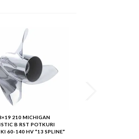
/8×19 210 MICHIGAN
MICHIGAN VOLVO PE
ISTIC B RST POTKURI
DUOPROP POTKURIP
I 60-140 HV “13 SPLINE”
Alkuperäinen h
Nykyin
€
805.50
€
895.00
sis alv.