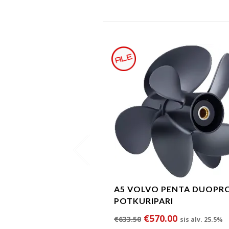
A5 VOLVO PENTA DUOPR
POTKURIPARI
Alkuperäinen hinta 
Nykyinen hi
€
570.00
€
633.50
sis alv. 25.5%