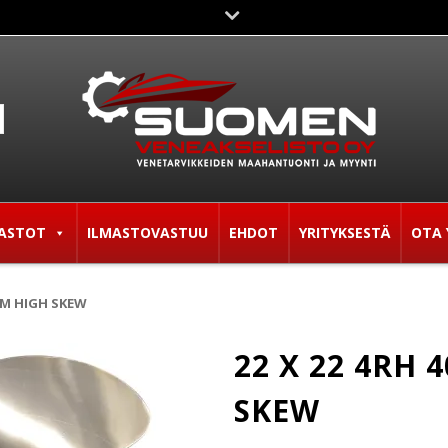
ASTOT
ILMASTOVASTUU
EHDOT
YRITYKSESTÄ
OTA 
0MM HIGH SKEW
22 X 22 4RH
SKEW