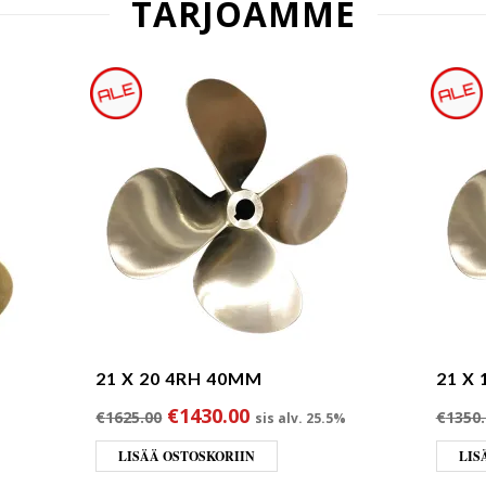
TARJOAMME
21 X 20 4RH 40MM
21 X
Alkuperäinen hinta oli: €1625.00.
Nykyinen hinta on: €1430
€
1430.00
€
1625.00
€
1350.
sis alv. 25.5%
LISÄÄ OSTOSKORIIN
LIS