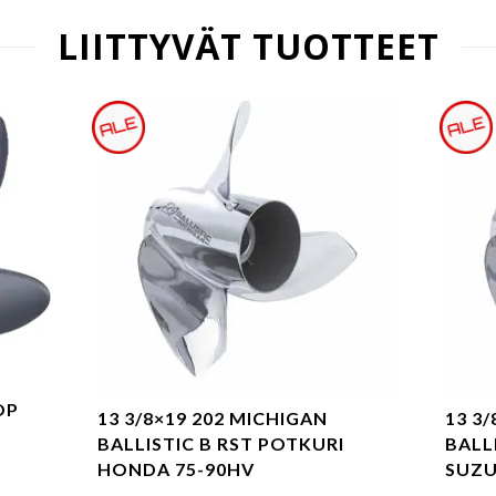
LIITTYVÄT TUOTTEET
OP
13 3/8×19 202 MICHIGAN
13 3
BALLISTIC B RST POTKURI
BALL
oli: €633.50.
nta on: €570.00.
HONDA 75-90HV
SUZUK