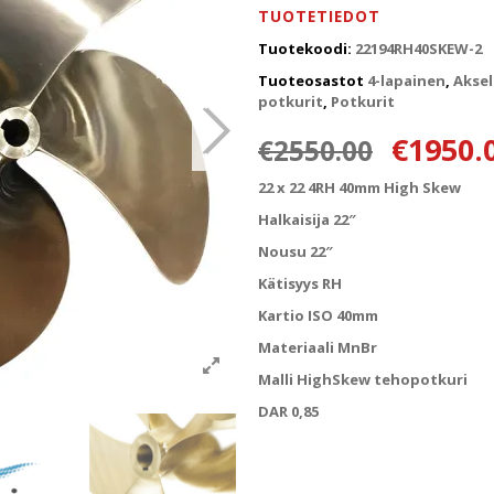
TUOTETIEDOT
Tuotekoodi:
22194RH40SKEW-2
Tuoteosastot
4-lapainen
,
Aksel
potkurit
,
Potkurit
Alkuper
€
1950.
€
2550.00
22 x 22 4RH 40mm High Skew
Halkaisija 22″
Nousu 22″
Kätisyys RH
Kartio ISO 40mm
Materiaali MnBr
Malli HighSkew tehopotkuri
DAR 0,85