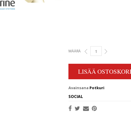
MÄÄRÄ
22 X 22 4RH 40MM HIGH 
LISÄÄ OSTOSKORI
Avainsana
Potkuri
SOCIAL