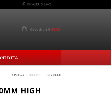
KIRJAUDU SISÄÄN
Ostoskori 0
€
0.00
YHTEYTTÄ
PALAA EDELLISELLE SIVULLE
 40MM HIGH