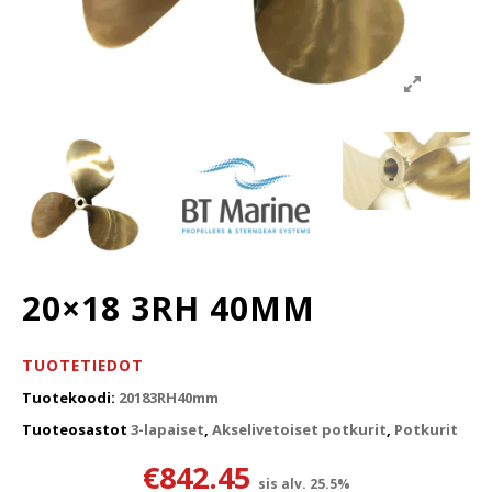
20×18 3RH 40MM
TUOTETIEDOT
Tuotekoodi:
20183RH40mm
Tuoteosastot
3-lapaiset
,
Akselivetoiset potkurit
,
Potkurit
€
842.45
sis alv. 25.5%