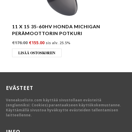
11 X 15 35-60HV HONDA MICHIGAN
PERÄMOOTTORIN POTKURI
Alkuperäinen hinta oli: €176.00.
Nykyinen hinta on: €155.00.
€
176.00
€
155.00
sis alv. 25.5%
LISÄÄ OSTOSKORIIN
EVÄSTEET
Veneakselisto.com käyttää sivustollaan evästeitä
(englanniksi: Cookies) parantaakseen käyttökokemustanne.
Käyttämällä sivustoa hyväksytte evästeiden tallentamisen
laitteellenne.
INFO