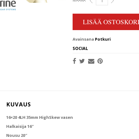
MÄÄRÄ
16X20 4LH 35MM HIGHSK
LISÄÄ OSTOSKORI
Avainsana
Potkuri
SOCIAL
KUVAUS
16×20 4LH 35mm HighSkew vasen
Halkaisija 16″
Nousu 20″