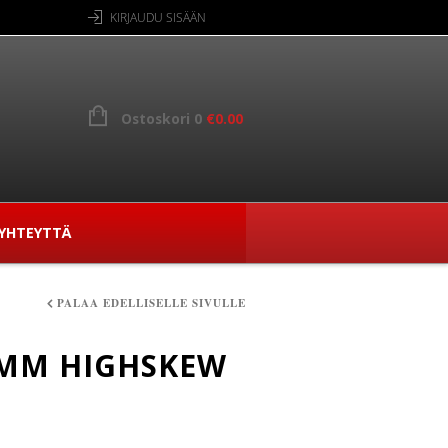
KIRJAUDU SISÄÄN
Ostoskori 0
€
0.00
YHTEYTTÄ
PALAA EDELLISELLE SIVULLE
5MM HIGHSKEW