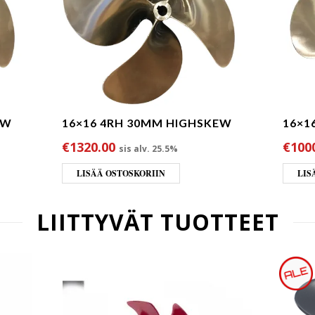
EW
16×16 4RH 30MM HIGHSKEW
16×1
€
1320.00
€
100
sis alv. 25.5%
LISÄÄ OSTOSKORIIN
LIS
LIITTYVÄT TUOTTEET