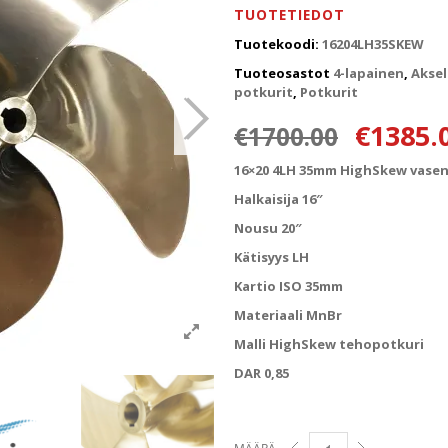
TUOTETIEDOT
Tuotekoodi:
16204LH35SKEW
Tuoteosastot
4-lapainen
,
Aksel
potkurit
,
Potkurit
Alkuper
€
1385.
€
1700.00
16×20 4LH 35mm HighSkew vase
Halkaisija 16″
Nousu 20″
Kätisyys LH
Kartio ISO 35mm
Materiaali MnBr
Malli HighSkew tehopotkuri
DAR 0,85