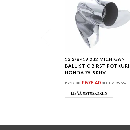
13 3/8×19 202 MICHIGAN
BALLISTIC B RST POTKURI
HONDA 75-90HV
Alkuperäinen hinta 
Nykyinen hi
€
676.40
€
712.00
sis alv. 25.5%
LISÄÄ OSTOSKORIIN