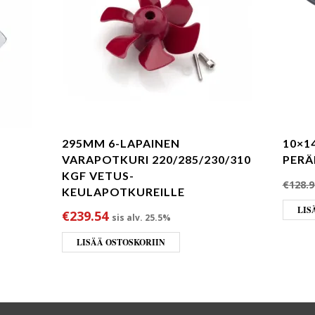
295MM 6-LAPAINEN
10×1
VARAPOTKURI 220/285/230/310
PERÄ
KGF VETUS-
€
128.9
KEULAPOTKUREILLE
oli: €712.00.
nta on: €676.40.
LIS
€
239.54
sis alv. 25.5%
LISÄÄ OSTOSKORIIN