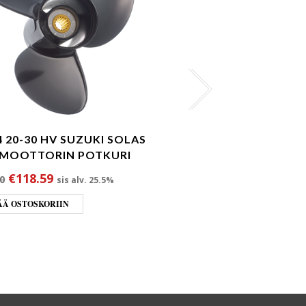
A4 VOLVO PENTA D
4 20-30 HV SUZUKI SOLAS
POTKURIPARI
MOOTTORIN POTKURI
Alkuperäinen h
Nykyin
€
570.00
€
633.50
sis alv.
Alkuperäinen hinta oli: €128.90.
Nykyinen hinta on: €118.59.
€
118.59
0
sis alv. 25.5%
LISÄÄ OSTOSKORIIN
ÄÄ OSTOSKORIIN