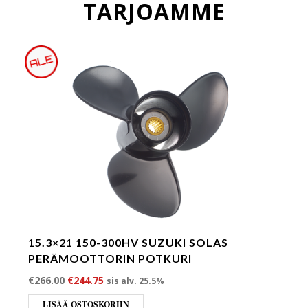
TARJOAMME
15.3×21 150-300HV SUZUKI SOLAS
PERÄMOOTTORIN POTKURI
Alkuperäinen hinta oli: €266.00.
Nykyinen hinta on: €244.75.
€
266.00
€
244.75
sis alv. 25.5%
LISÄÄ OSTOSKORIIN