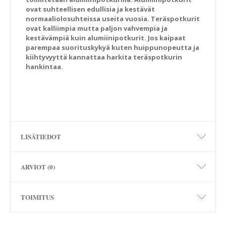
ovat suhteellisen edullisia ja kestävät
normaaliolosuhteissa useita vuosia. Teräspotkurit
ovat kalliimpia mutta paljon vahvempia ja
kestävämpiä kuin alumiinipotkurit. Jos kaipaat
parempaa suorituskykyä kuten huippunopeutta ja
kiihtyvyyttä kannattaa harkita teräspotkurin
hankintaa.
LISÄTIEDOT
ARVIOT (0)
TOIMITUS