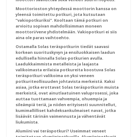
Moottorioston yhteydessä moottorin kanssa on
yleensä toimitettu potkuri, jota kutsutaan
“vakiopotkuriksi”. Kooltaan tämä potkuri on
arvioitu sopivan mahdollisimman moneen
moottori/vene yhdistelmään. Vakiopotkuri ei siis
aina ole paras vaihtoehto.
Ostamalla Solas teräspotkurin tiedät saavasi
korkean suorituskyvyn ja ensiluokkaisen laadun
edullisella hinnalla Solas-potkurien avulla.
Laadukkaimmista metalleista ja laajasta
valikoimasta erilaisia potkureita koostuva Solas
teräspotkuri valikoima on yksi veneen
potkuriteollisuuden johtavista merkeistä. Kaksi
asiaa, jotka erottavat Solas teräspotkurin muista
merkeistä, ovat ainutlaatuinen valuprosessi, joka
auttaa tuottamaan vahvempia, ohuempia ja
sileämpiä teriä, ja niiden erityisesti suunnitellut,
kumimallilliset kahdeksankulmaiset navat, jotka
lisäävät tärinän vaimennusta ja vähentävät
liukumista.
Alumiini vai teräspotkuri?
Useimmat veneet
toimitetaan alumiinipotkurilla. Alumiinipotkurit