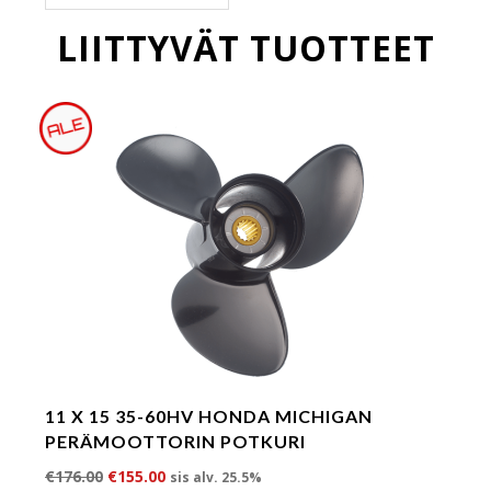
LIITTYVÄT TUOTTEET
11 X 15 35-60HV HONDA MICHIGAN
PERÄMOOTTORIN POTKURI
Alkuperäinen hinta oli: €176.00.
Nykyinen hinta on: €155.00.
€
176.00
€
155.00
sis alv. 25.5%