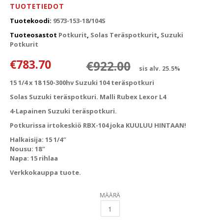
TUOTETIEDOT
Tuotekoodi:
9573-153-18/104S
Tuoteosastot
Potkurit
,
Solas Teräspotkurit
,
Suzuki
Potkurit
Alkuperäinen
Nykyinen hin
€
783.70
€
922.00
sis alv. 25.5%
15 1/4 x 18 150-300hv Suzuki 104 teräspotkuri
Solas Suzuki teräspotkuri. Malli Rubex Lexor L4
4-Lapainen Suzuki teräspotkuri.
Potkurissa irtokeskiö RBX-104 joka KUULUU HINTAAN!
Halkaisija: 15 1/4″
Nousu: 18″
Napa: 15 rihlaa
Verkkokauppa tuote.
MÄÄRÄ
15 1/4 X 18 150-300HV SUZUKI 104 TERÄSPO