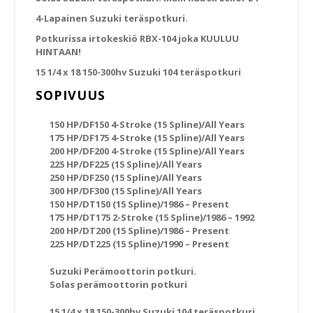
4-Lapainen Suzuki teräspotkuri.
Potkurissa irtokeskiö RBX-104 joka KUULUU
HINTAAN!
15 1/4 x 18 150-300hv Suzuki 104 teräspotkuri
SOPIVUUS
150 HP/DF150 4-Stroke (15 Spline)/All Years
175 HP/DF175 4-Stroke (15 Spline)/All Years
200 HP/DF200 4-Stroke (15 Spline)/All Years
225 HP/DF225 (15 Spline)/All Years
250 HP/DF250 (15 Spline)/All Years
300 HP/DF300 (15 Spline)/All Years
150 HP/DT150 (15 Spline)/1986 – Present
175 HP/DT175 2-Stroke (15 Spline)/1986 – 1992
200 HP/DT200 (15 Spline)/1986 – Present
225 HP/DT225 (15 Spline)/1990 – Present
Suzuki Perämoottorin potkuri.
Solas perämoottorin potkuri
15 1/4 x 18 150-300hv Suzuki 104 teräspotkuri