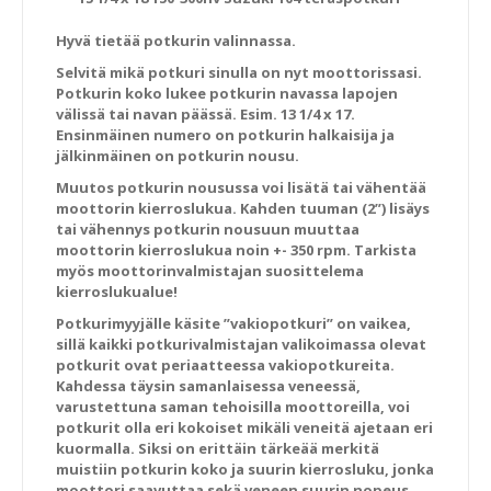
Hyvä tietää potkurin valinnassa.
Selvitä mikä potkuri sinulla on nyt moottorissasi.
Potkurin koko lukee potkurin navassa lapojen
välissä tai navan päässä. Esim. 13 1/4 x 17.
Ensinmäinen numero on potkurin halkaisija ja
jälkinmäinen on potkurin nousu.
Muutos potkurin nousussa voi lisätä tai vähentää
moottorin kierroslukua. Kahden tuuman (2”) lisäys
tai vähennys potkurin nousuun muuttaa
moottorin kierroslukua noin +- 350 rpm. Tarkista
myös moottorinvalmistajan suosittelema
kierroslukualue!
Potkurimyyjälle käsite ”vakiopotkuri” on vaikea,
sillä kaikki potkurivalmistajan valikoimassa olevat
potkurit ovat periaatteessa vakiopotkureita.
Kahdessa täysin samanlaisessa veneessä,
varustettuna saman tehoisilla moottoreilla, voi
potkurit olla eri kokoiset mikäli veneitä ajetaan eri
kuormalla. Siksi on erittäin tärkeää merkitä
muistiin potkurin koko ja suurin kierrosluku, jonka
moottori saavuttaa sekä veneen suurin nopeus.