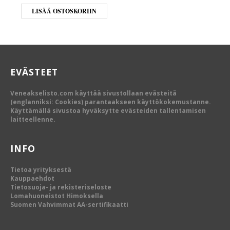
LISÄÄ OSTOSKORIIN
EVÄSTEET
Veneakselisto.com käyttää sivustollaan evästeitä
(englanniksi: Cookies) parantaakseen käyttökokemustanne.
Käyttämällä sivustoa hyväksytte evästeiden tallentamisen
laitteellenne.
INFO
Tietoa yrityksestä
Kauppaehdot
Tietosuoja- ja rekisteriseloste
Lomahuoneistot Himoksella
Suomen Vahvimmat AA-sertifikaatti