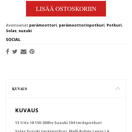
LISÄÄ OSTOSKORIIN
Avainsanat
perämoottori
,
perämoottorinpotkuri
,
Potkuri
,
Solas
,
suzuki
SOCIAL
KUVAUS
KUVAUS
15 1/4 x 18 150-300hv Suzuki 104 teräspotkuri
Solas Suzuki teräspotkuri. Malli Rubex Lexor L4