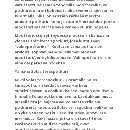
varustettuna saman tehoisilla moottoreilla, voi
potkurit olla eri kokoiset mikäli veneitä ajetaan eri
kuormalla. Siksi on erittäin tärkeää merkitä
muistiin potkurin koko ja suurin kierrosluku, jonka
moottori saavuttaa sekä veneen suurin nopeus.
Moottorioston yhteydessä moottorin kanssa on
yleensä toimitettu potkuri, jota kutsutaan
“vakiopotkuriksi”. Kooltaan tämä potkuri on
arvioitu sopivan mahdollisimman moneen
moottori/vene yhdistelmään. Vakiopotkuri ei siis
aina ole paras vaihtoehto.
Yamaha Solas teräspotkuri
Miksi Solas teräspotkuri? Ostamalla Solas
teräspotkurin tiedät saavasi korkean
suorituskyvyn ja ensiluokkaisen laadun edullisella
hinnalla Solas-potkurien avulla. Laadukkaimmista
metalleista ja laajasta valikoimasta erilaisia
potkureita koostuva Solas teräspotkuri valikoima
on yksi veneen potkuriteollisuuden johtavista
merkeistä. Kaksi asiaa, jotka erottavat Solas
teräspotkurin muista merkeistä, ovat
ainutlaatuinen valuprosessi, joka auttaa