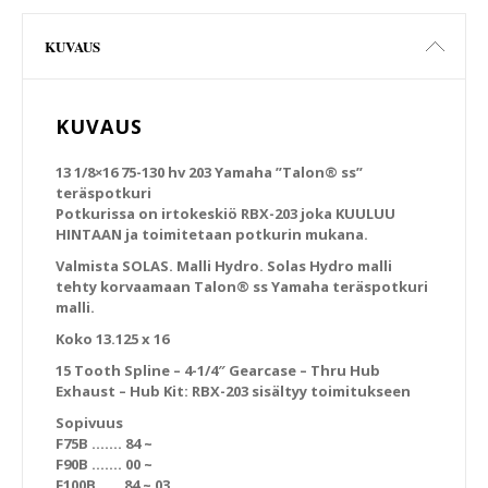
KUVAUS
KUVAUS
13 1/8×16 75-130 hv 203 Yamaha ”Talon® ss”
teräspotkuri
Potkurissa on irtokeskiö RBX-203 joka KUULUU
HINTAAN ja toimitetaan potkurin mukana.
Valmista SOLAS. Malli Hydro. Solas Hydro malli
tehty korvaamaan Talon® ss Yamaha teräspotkuri
malli.
Koko 13.125 x 16
15 Tooth Spline – 4-1/4″ Gearcase – Thru Hub
Exhaust – Hub Kit: RBX-203 sisältyy toimitukseen
Sopivuus
F75B ……. 84 ~
F90B ……. 00 ~
F100B ….. 84 ~ 03