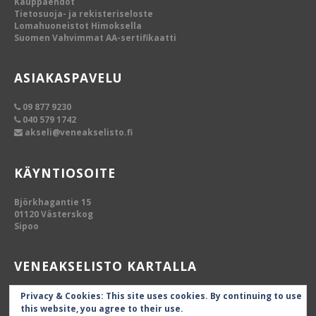
Kauppaehdot
Tietosuoja- ja rekisteriseloste
Lomahuoneistot Himoksella
Suomen Vahvimmat AA-sertifikaatti
ASIAKASPAVELU
09 877 9230
040 579 1742
akseli@veneakselisto.fi
KÄYNTIOSOITE
Björkhagantie 15
01120 Västerskog
Sipoo
VENEAKSELISTO KARTALLA
Privacy & Cookies: This site uses cookies. By continuing to use
this website, you agree to their use.