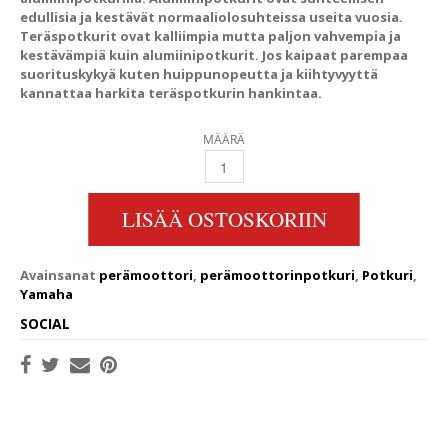
edullisia ja kestävät normaaliolosuhteissa useita vuosia.
Teräspotkurit ovat kalliimpia mutta paljon vahvempia ja
kestävämpiä kuin alumiinipotkurit. Jos kaipaat parempaa
suorituskykyä kuten huippunopeutta ja kiihtyvyyttä
kannattaa harkita teräspotkurin hankintaa.
MÄÄRÄ
13 1/8X16 75-130 HV 203 YAMAHA ”TALON®
LISÄÄ OSTOSKORIIN
Avainsanat
perämoottori
,
perämoottorinpotkuri
,
Potkuri
,
Yamaha
SOCIAL