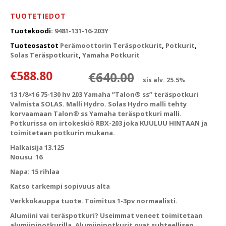
TUOTETIEDOT
Tuotekoodi:
9481-131-16-203Y
Tuoteosastot
Perämoottorin Teräspotkurit
,
Potkurit
,
Solas Teräspotkurit
,
Yamaha Potkurit
Alkuperäinen
Nykyinen hin
€
588.80
€
640.00
sis alv. 25.5%
13 1/8×16 75-130 hv 203 Yamaha ”Talon® ss” teräspotkuri
Valmista SOLAS. Malli Hydro. Solas Hydro malli tehty
korvaamaan Talon® ss Yamaha teräspotkuri malli.
Potkurissa on irtokeskiö RBX-203 joka KUULUU HINTAAN ja
toimitetaan potkurin mukana.
Halkaisija 13.125
Nousu 16
Napa: 15 rihlaa
Katso tarkempi sopivuus alta
Verkkokauppa tuote. Toimitus 1-3pv normaalisti.
Alumiini vai teräspotkuri?
Useimmat veneet toimitetaan
alumiinipotkurilla. Alumiinipotkurit ovat suhteellisen