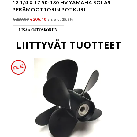
13 1/4 X 17 50-130 HV YAMAHA SOLAS
PERÄMOOTTORIN POTKURI
Alkuperäinen hinta oli: €229.00.
Nykyinen hinta on: €206.10.
€
229.00
€
206.10
sis alv. 25.5%
LISÄÄ OSTOSKORIIN
LIITTYVÄT TUOTTEET