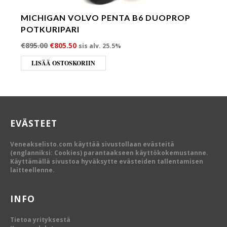
MICHIGAN VOLVO PENTA B6 DUOPROP
POTKURIPARI
Alkuperäinen hinta oli: €895.00.
Nykyinen hinta on: €805.50.
€
895.00
€
805.50
sis alv. 25.5%
LISÄÄ OSTOSKORIIN
EVÄSTEET
Veneakselisto.com käyttää sivustollaan evästeitä
(englanniksi: Cookies) parantaakseen käyttökokemustanne.
Käyttämällä sivustoa hyväksytte evästeiden tallentamisen
laitteellenne.
INFO
Tietoa yrityksestä