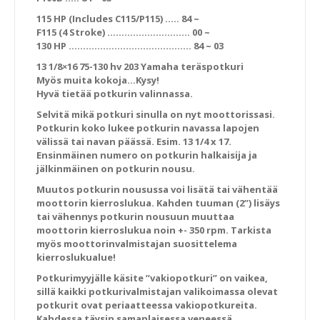
115 HP (Includes C115/P115) ….. 84 ~
F115 (4 Stroke) ……………………….. 00 ~
130 HP ……………………………………. 84 ~ 03
13 1/8×16 75-130 hv 203 Yamaha teräspotkuri
Myös muita kokoja…Kysy!
Hyvä tietää potkurin valinnassa.
Selvitä mikä potkuri sinulla on nyt moottorissasi.
Potkurin koko lukee potkurin navassa lapojen
välissä tai navan päässä. Esim. 13 1/4 x 17.
Ensinmäinen numero on potkurin halkaisija ja
jälkinmäinen on potkurin nousu.
Muutos potkurin nousussa voi lisätä tai vähentää
moottorin kierroslukua. Kahden tuuman (2”) lisäys
tai vähennys potkurin nousuun muuttaa
moottorin kierroslukua noin +- 350 rpm. Tarkista
myös moottorinvalmistajan suosittelema
kierroslukualue!
Potkurimyyjälle käsite ”vakiopotkuri” on vaikea,
sillä kaikki potkurivalmistajan valikoimassa olevat
potkurit ovat periaatteessa vakiopotkureita.
Kahdessa täysin samanlaisessa veneessä,