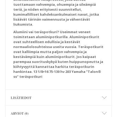
tuottamaan vahvempia, ohuempia ja sileämpiä
teriä, ja niiden erityisesti suunnitellut,
kumimallilliset kahdeksankulmaiset navat, jotka
lisäävät tärinän vaimennusta ja vähentävät
liukumista.
Alumiini vai teräspotkuri?
Useimmat veneet
toimitetaan alumiinipotkurilla. Alumiinipotkurit
ovat suhteellisen edullisia ja kestävät
normaaliolosuhteissa useita vuosia. Teräspotkurit
ovat kalliimpia mutta paljon vahvempia ja
kestävämpiä kuin alumiinipotkurit. Jos kaipaat
parempaa suorituskykyä kuten huippunopeutta ja
kiihtyvyyttä kannattaa harkita teräspotkurin
hankintaa. 13 1/8×16 75-130 hv 203 Yamaha ”Talon®
ss” teräspotkuri
LISÄTIEDOT
ARVIOT (0)