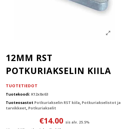
12MM RST
POTKURIAKSELIN KIILA
TUOTETIEDOT
Tuotekoodi:
K12x8x63
Tuoteosastot
Potkuriakselin RST kiila
,
Potkuriakselistot ja
tarvikkeet
,
Potkuriakselit
€
14.00
sis alv. 25.5%