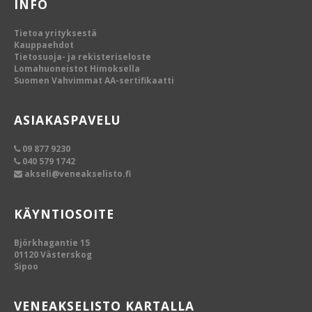
INFO
Tietoa yrityksestä
Kauppaehdot
Tietosuoja- ja rekisteriseloste
Lomahuoneistot Himoksella
Suomen Vahvimmat AA-sertifikaatti
ASIAKASPAVELU
09 877 9230
040 579 1742
akseli@veneakselisto.fi
KÄYNTIOSOITE
Björkhagantie 15
01120 Västerskog
Sipoo
VENEAKSELISTO KARTALLA