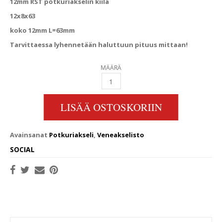
12mm RST potkuriakselin kiila
12x8x63
koko 12mm L=63mm
Tarvittaessa lyhennetään haluttuun pituus mittaan!
MÄÄRÄ
12MM RST POTKURIAKSELIN KIILA QUANTITY
LISÄÄ OSTOSKORIIN
Avainsanat
Potkuriakseli
,
Veneakselisto
SOCIAL