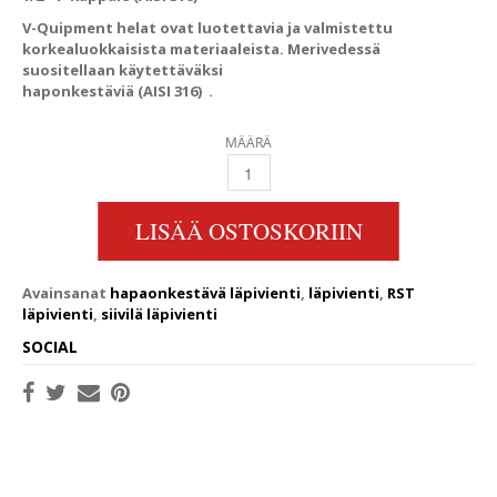
V-Quipment helat ovat luotettavia ja valmistettu
korkealuokkaisista materiaaleista. Merivedessä
suositellaan käytettäväksi
haponkestäviä (AISI 316) .
MÄÄRÄ
1/2" T-KAPPALE (AISI 316) QUANTITY
LISÄÄ OSTOSKORIIN
Avainsanat
hapaonkestävä läpivienti
,
läpivienti
,
RST
läpivienti
,
siivilä läpivienti
SOCIAL