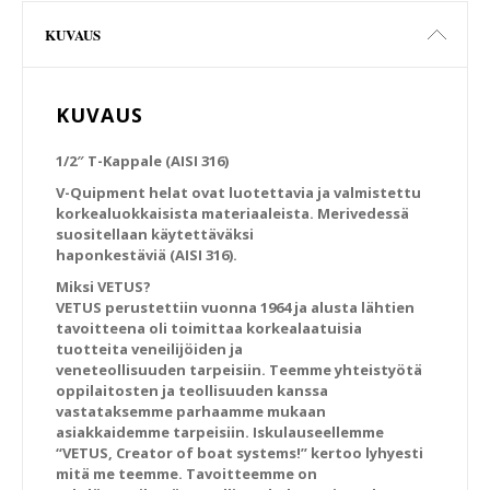
KUVAUS
KUVAUS
1/2″ T-Kappale (AISI 316)
V-Quipment helat ovat luotettavia ja valmistettu
korkealuokkaisista materiaaleista. Merivedessä
suositellaan käytettäväksi
haponkestäviä (AISI 316).
Miksi VETUS?
VETUS perustettiin vuonna 1964 ja alusta lähtien
tavoitteena oli toimittaa korkealaatuisia
tuotteita veneilijöiden ja
veneteollisuuden tarpeisiin. Teemme yhteistyötä
oppilaitosten ja teollisuuden kanssa
vastataksemme parhaamme mukaan
asiakkaidemme tarpeisiin. Iskulauseellemme
“VETUS, Creator of boat systems!” kertoo lyhyesti
mitä me teemme. Tavoitteemme on