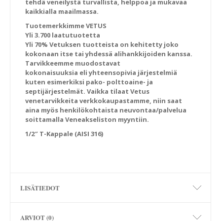
tehdä veneilystä turvallista, helppoa ja mukavaa
kaikkialla maailmassa.
Tuotemerkkimme VETUS
Yli 3.700 laatutuotetta
Yli 70% Vetuksen tuotteista on kehitetty joko
kokonaan itse tai yhdessä alihankkijoiden kanssa.
Tarvikkeemme muodostavat
kokonaisuuksia eli yhteensopivia järjestelmiä
kuten esimerkiksi pako- polttoaine- ja
septijärjestelmät. Vaikka tilaat Vetus
venetarvikkeita verkkokaupastamme, niin saat
aina myös henkilökohtaista neuvontaa/palvelua
soittamalla Veneakseliston myyntiin.
1/2″ T-Kappale (AISI 316)
LISÄTIEDOT
ARVIOT (0)