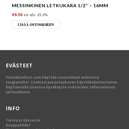
MESSINKINEN LETKUKARA 1/2″ – 16MM
€
6.50
sis alv. 25.5%
LISÄÄ OSTOSKORIIN
EVÄSTEET
Veneakselisto.com käyttää sivustollaan evästeitä
(englanniksi: Cookies) parantaakseen käyttökokemustanne.
Käyttämällä sivustoa hyväksytte evästeiden tallentamisen
laitteellenne.
INFO
Tietoa yrityksestä
Kauppaehdot