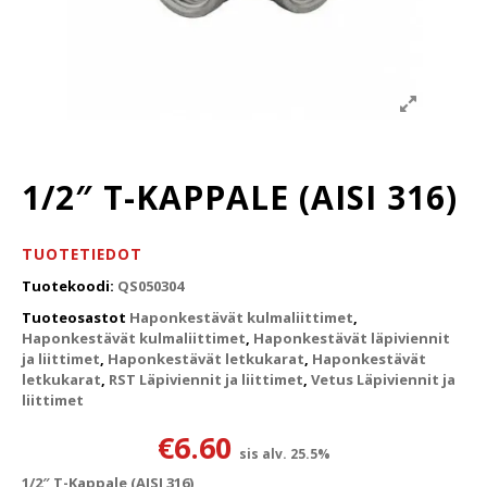
1/2″ T-KAPPALE (AISI 316)
TUOTETIEDOT
Tuotekoodi:
QS050304
Tuoteosastot
Haponkestävät kulmaliittimet
,
Haponkestävät kulmaliittimet
,
Haponkestävät läpiviennit
ja liittimet
,
Haponkestävät letkukarat
,
Haponkestävät
letkukarat
,
RST Läpiviennit ja liittimet
,
Vetus Läpiviennit ja
liittimet
€
6.60
sis alv. 25.5%
1/2″ T-Kappale (AISI 316)