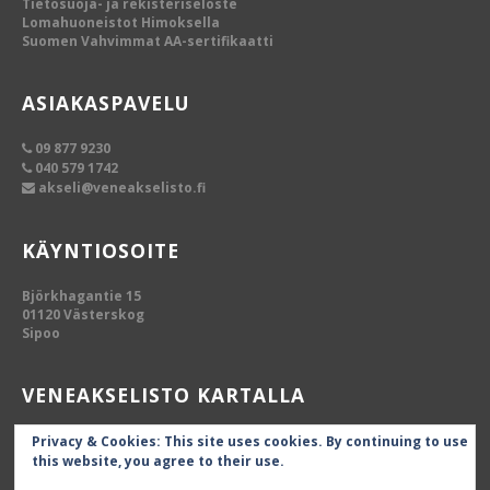
Tietosuoja- ja rekisteriseloste
Lomahuoneistot Himoksella
Suomen Vahvimmat AA-sertifikaatti
ASIAKASPAVELU
09 877 9230
040 579 1742
akseli@veneakselisto.fi
KÄYNTIOSOITE
Björkhagantie 15
01120 Västerskog
Sipoo
VENEAKSELISTO KARTALLA
Privacy & Cookies: This site uses cookies. By continuing to use
this website, you agree to their use.