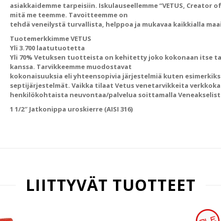
asiakkaidemme tarpeisiin. Iskulauseellemme “VETUS, Creator of
mitä me teemme. Tavoitteemme on
tehdä veneilystä turvallista, helppoa ja mukavaa kaikkialla maa
Tuotemerkkimme VETUS
Yli 3.700 laatutuotetta
Yli 70% Vetuksen tuotteista on kehitetty joko kokonaan itse ta
kanssa. Tarvikkeemme muodostavat
kokonaisuuksia eli yhteensopivia järjestelmiä kuten esimerkiksi
septijärjestelmät. Vaikka tilaat Vetus venetarvikkeita verkko
henkilökohtaista neuvontaa/palvelua soittamalla Veneakselist
1 1/2″ Jatkonippa uroskierre (AISI 316)
LIITTYVÄT TUOTTEET