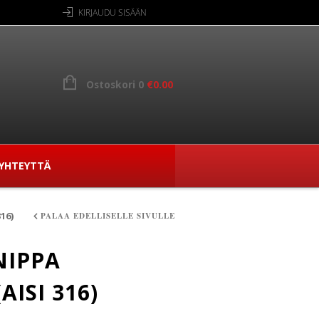
KIRJAUDU SISÄÄN
Ostoskori 0
€
0.00
YHTEYTTÄ
16)
PALAA EDELLISELLE SIVULLE
NIPPA
AISI 316)