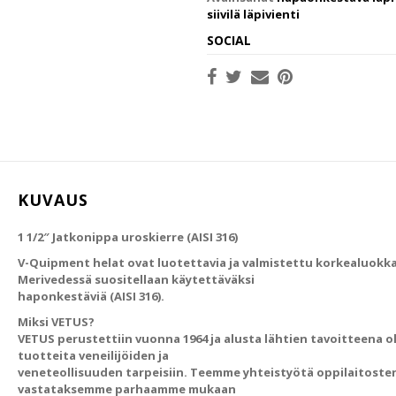
siivilä läpivienti
SOCIAL
KUVAUS
1 1/2″ Jatkonippa uroskierre (AISI 316)
V-Quipment helat ovat luotettavia ja valmistettu korkealuokka
Merivedessä suositellaan käytettäväksi
haponkestäviä (AISI 316).
Miksi VETUS?
VETUS perustettiin vuonna 1964 ja alusta lähtien tavoitteena ol
tuotteita veneilijöiden ja
veneteollisuuden tarpeisiin. Teemme yhteistyötä oppilaitosten
vastataksemme parhaamme mukaan