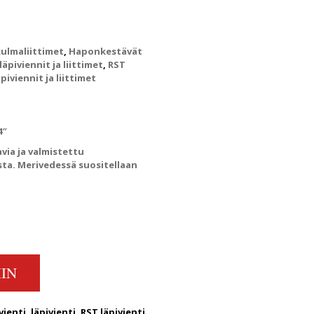
ulmaliittimet
,
Haponkestävät
piviennit ja liittimet
,
RST
piviennit ja liittimet
4″
via ja valmistettu
sta. Merivedessä suositellaan
ERRE (AISI 316) QUANTITY
IN
vienti
,
läpivienti
,
RST läpivienti
,