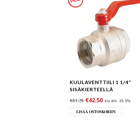
KUULAVENTTIILI 1 1/4″
SISÄKIERTEELLÄ
Alkuperäinen hinta o
Nykyinen hint
€
42.50
€
51.75
sis alv. 25.5%
LISÄÄ OSTOSKORIIN