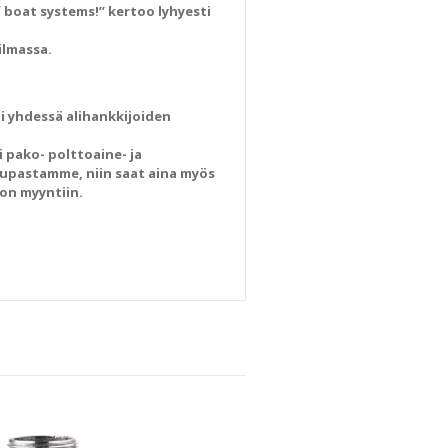
 boat systems!” kertoo lyhyesti
ilmassa.
i yhdessä alihankkijoiden
 pako- polttoaine- ja
kaupastamme, niin saat aina myös
on myyntiin.