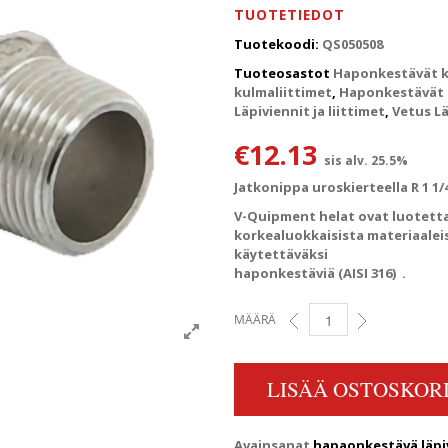
TUOTETIEDOT
Tuotekoodi:
QS050508
Tuoteosastot
Haponkestävät k
kulmaliittimet
,
Haponkestävät lä
Läpiviennit ja liittimet
,
Vetus Lä
€
12.13
sis alv. 25.5%
Jatkonippa uroskierteella R 1 1/
V-Quipment helat ovat luotetta
korkealuokkaisista materiaalei
käytettäväksi
haponkestäviä (AISI 316) .
MÄÄRÄ
1 1/2" JATKONIPPA UROSKI
LISÄÄ OSTOSKORI
Avainsanat
hapaonkestävä läpi