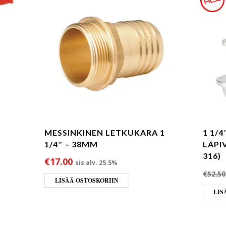
MESSINKINEN LETKUKARA 1
1 1/
1/4″ – 38MM
LÄPIV
316)
li: €51.75.
a on: €42.50.
€
17.00
sis alv. 25.5%
€
52.50
LISÄÄ OSTOSKORIIN
LIS