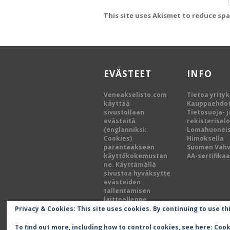
This site uses Akismet to reduce sp
EVÄSTEET
INFO
Veneakselisto.com
Tietoa yrity
käyttää
Kauppaehdo
sivustollaan
Tietosuoja- j
evästeitä
rekisterisel
(englanniksi:
Lomahuoneis
Cookies)
Himoksella
parantaakseen
Suomen Vah
käyttökokemustan
AA-sertifikaa
ne. Käyttämällä
sivustoa hyväksytte
evästeiden
tallentamisen
laitteellenne.
Privacy & Cookies: This site uses cookies. By continuing to use th
To find out more, including how to control cookies, see here:
Cook