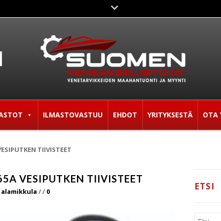
ASTOT
ILMASTOVASTUU
EHDOT
YRITYKSESTÄ
OTA 
ESIPUTKEN TIIVISTEET
5A VESIPUTKEN TIIVISTEET
ETSI
 alamikkula
/
/
0