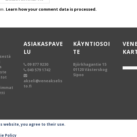
am.
Learn how your comment data is processed.
ASIAKASPAVE
KÄYNTIOSOI
VEN
LU
TE
KAR
ksestä
t
09 877 9230
Björkhagantie 15
a
01120 Västerskog
040 579 1742
oste
Sipoo
tot
akseli@veneakselis
to.fi
vimmat
tti
is website, you agree to their use.
ie Policy