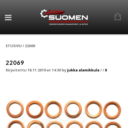
ETUSIVU
/
22069
22069
Kirjoitettu 18.11.2019 at 14:30
by
jukka alamikkula
/
/
0