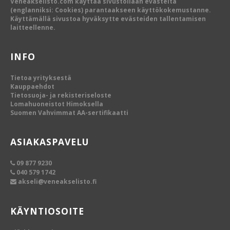
Veneakselisto.com käyttää sivustollaan evästeitä
(englanniksi: Cookies) parantaakseen käyttökokemustanne.
Käyttämällä sivustoa hyväksytte evästeiden tallentamisen
laitteellenne.
INFO
Tietoa yrityksestä
Kauppaehdot
Tietosuoja- ja rekisteriseloste
Lomahuoneistot Himoksella
Suomen Vahvimmat AA-sertifikaatti
ASIAKASPAVELU
09 877 9230
040 579 1742
akseli@veneakselisto.fi
KÄYNTIOSOITE