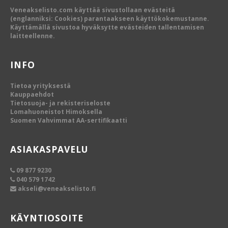
Veneakselisto.com käyttää sivustollaan evästeitä
(englanniksi: Cookies) parantaakseen käyttökokemustanne.
Käyttämällä sivustoa hyväksytte evästeiden tallentamisen
laitteellenne.
INFO
Tietoa yrityksestä
Kauppaehdot
Tietosuoja- ja rekisteriseloste
Lomahuoneistot Himoksella
Suomen Vahvimmat AA-sertifikaatti
ASIAKASPAVELU
09 877 9230
040 579 1742
akseli@veneakselisto.fi
KÄYNTIOSOITE