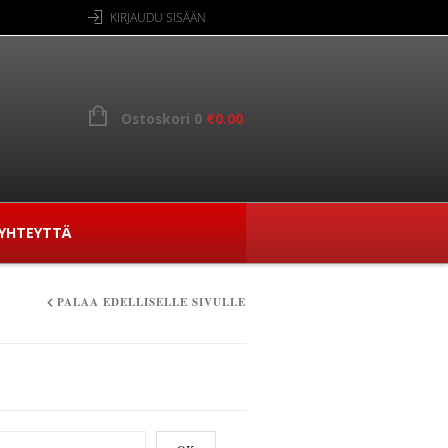
KIRJAUDU SISÄÄN
Ostoskori 0
€
0.00
YHTEYTTÄ
PALAA EDELLISELLE SIVULLE