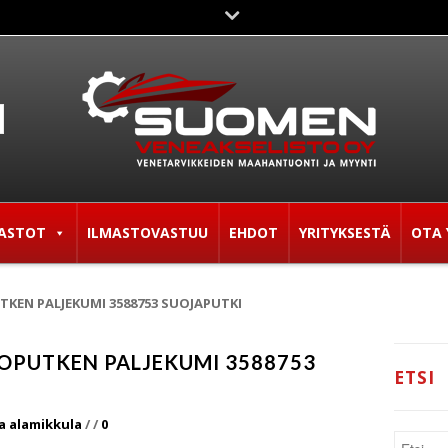
ASTOT
ILMASTOVASTUU
EHDOT
YRITYKSESTÄ
OTA 
KEN PALJEKUMI 3588753 SUOJAPUTKI
OPUTKEN PALJEKUMI 3588753
ETSI
a alamikkula
/
/
0