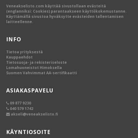
Veneakselisto.com käyttää sivustollaan evästeitä
(englanniksi: Cookies) parantaakseen käyttökokemustanne.
Käyttämällä sivustoa hyväksytte evästeiden tallentamisen
laitteellenne.
INFO
Tietoa yrityksestä
Kauppaehdot
Tietosuoja- ja rekisteriseloste
Lomahuoneistot Himoksella
Suomen Vahvimmat AA-sertifikaatti
ASIAKASPAVELU
09 877 9230
040 579 1742
akseli@veneakselisto.fi
KÄYNTIOSOITE