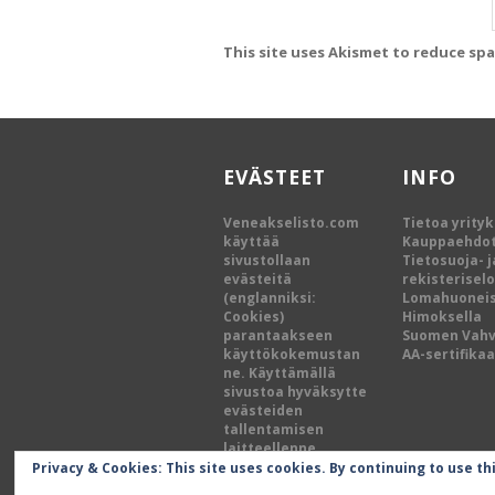
This site uses Akismet to reduce sp
EVÄSTEET
INFO
Veneakselisto.com
Tietoa yrity
käyttää
Kauppaehdo
sivustollaan
Tietosuoja- j
evästeitä
rekisterisel
(englanniksi:
Lomahuoneis
Cookies)
Himoksella
parantaakseen
Suomen Vah
käyttökokemustan
AA-sertifikaa
ne. Käyttämällä
sivustoa hyväksytte
evästeiden
tallentamisen
laitteellenne.
Privacy & Cookies: This site uses cookies. By continuing to use th