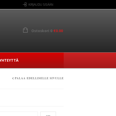
KIRJAUDU SISÄÄN
Ostoskori 0
€
0.00
YHTEYTTÄ
PALAA EDELLISELLE SIVULLE