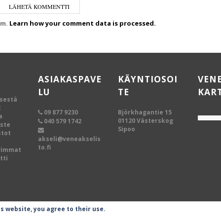
am.
Learn how your comment data is processed.
ASIAKASPAVE
KÄYNTIOSOI
VEN
LU
TE
KAR
ksestä
t
09 877 9230
Björkhagantie 15
a
01120 Västerskog
040 579 1742
oste
Sipoo
tot
akseli@veneakselis
to.fi
vimmat
tti
is website, you agree to their use.