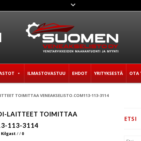
ASTOT
ILMASTOVASTUU
EHDOT
YRITYKSESTÄ
OTA 
ITTEET TOIMITTAA VENEAKSELISTO.COM113-113-3114
I-LAITTEET TOIMITTAA
ETSI
3-113-3114
 Kilgast
/
/
0