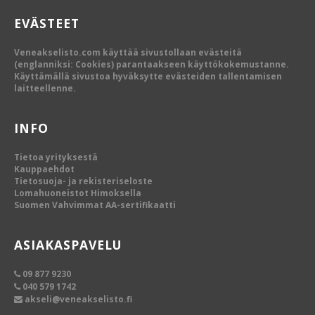
EVÄSTEET
Veneakselisto.com käyttää sivustollaan evästeitä
(englanniksi: Cookies) parantaakseen käyttökokemustanne.
Käyttämällä sivustoa hyväksytte evästeiden tallentamisen
laitteellenne.
INFO
Tietoa yrityksestä
Kauppaehdot
Tietosuoja- ja rekisteriseloste
Lomahuoneistot Himoksella
Suomen Vahvimmat AA-sertifikaatti
ASIAKASPAVELU
09 877 9230
040 579 1742
akseli@veneakselisto.fi