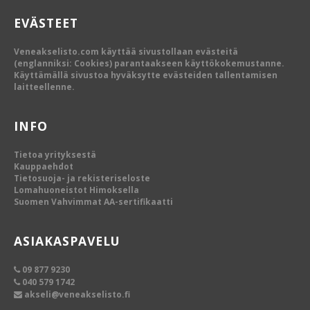
EVÄSTEET
Veneakselisto.com käyttää sivustollaan evästeitä
(englanniksi: Cookies) parantaakseen käyttökokemustanne.
Käyttämällä sivustoa hyväksytte evästeiden tallentamisen
laitteellenne.
INFO
Tietoa yrityksestä
Kauppaehdot
Tietosuoja- ja rekisteriseloste
Lomahuoneistot Himoksella
Suomen Vahvimmat AA-sertifikaatti
ASIAKASPAVELU
09 877 9230
040 579 1742
akseli@veneakselisto.fi