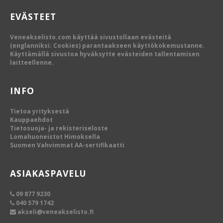
EVÄSTEET
Veneakselisto.com käyttää sivustollaan evästeitä
(englanniksi: Cookies) parantaakseen käyttökokemustanne.
Käyttämällä sivustoa hyväksytte evästeiden tallentamisen
laitteellenne.
INFO
Tietoa yrityksestä
Kauppaehdot
Tietosuoja- ja rekisteriseloste
Lomahuoneistot Himoksella
Suomen Vahvimmat AA-sertifikaatti
ASIAKASPAVELU
09 877 9230
040 579 1742
akseli@veneakselisto.fi