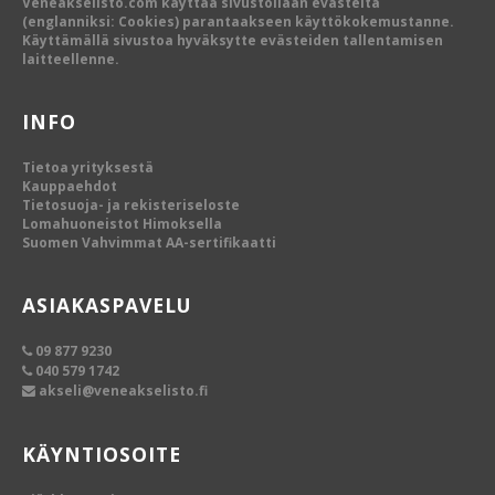
Veneakselisto.com käyttää sivustollaan evästeitä
(englanniksi: Cookies) parantaakseen käyttökokemustanne.
Käyttämällä sivustoa hyväksytte evästeiden tallentamisen
laitteellenne.
INFO
Tietoa yrityksestä
Kauppaehdot
Tietosuoja- ja rekisteriseloste
Lomahuoneistot Himoksella
Suomen Vahvimmat AA-sertifikaatti
ASIAKASPAVELU
09 877 9230
040 579 1742
akseli@veneakselisto.fi
KÄYNTIOSOITE