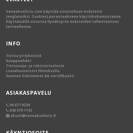
Veneakselisto.com käyttää sivustollaan evästeitä
(englanniksi: Cookies) parantaakseen käyttökokemustanne.
Käyttämällä sivustoa hyväksytte evästeiden tallentamisen
laitteellenne.
INFO
Tietoa yrityksestä
Kauppaehdot
Tietosuoja- ja rekisteriseloste
Lomahuoneistot Himoksella
Suomen Vahvimmat AA-sertifikaatti
ASIAKASPAVELU
09 877 9230
040 579 1742
akseli@veneakselisto.fi
KÄYNTIOSOITE