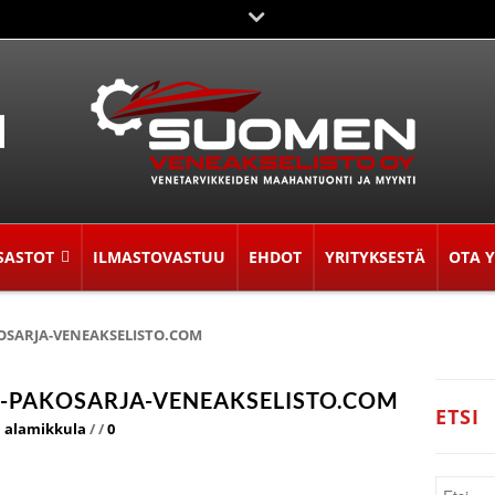
SASTOT
ILMASTOVASTUU
EHDOT
YRITYKSESTÄ
OTA 
OSARJA-VENEAKSELISTO.COM
-PAKOSARJA-VENEAKSELISTO.COM
ETSI
 alamikkula
/
/
0