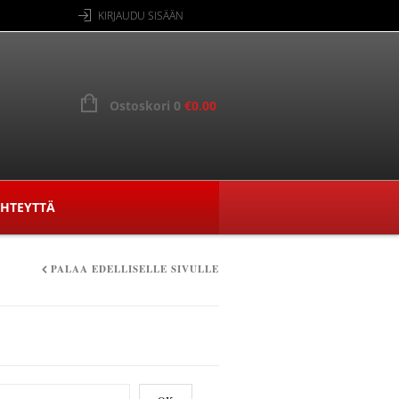
KIRJAUDU SISÄÄN
Ostoskori 0
€
0.00
YHTEYTTÄ
PALAA EDELLISELLE SIVULLE