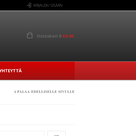
KIRJAUDU SISÄÄN
Ostoskori 0
€
0.00
YHTEYTTÄ
PALAA EDELLISELLE SIVULLE