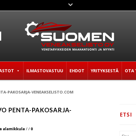
ASTOT
ILMASTOVASTUU
EHDOT
YRITYKSESTÄ
OTA 
ENTA-PAKOSARJA-VENEAKSELISTO.COM
VO PENTA-PAKOSARJA-
ETSI
a alamikkula
/
/
0